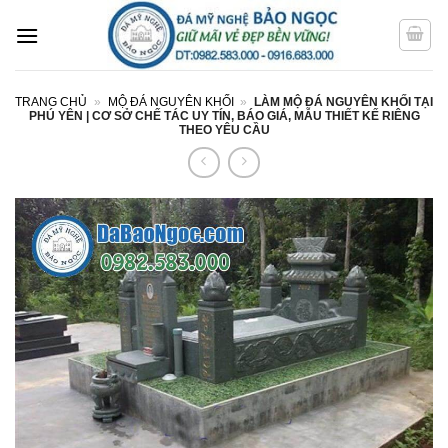
Bỏ
qua
nội
dung
TRANG CHỦ
»
MỘ ĐÁ NGUYÊN KHỐI
»
LÀM MỘ ĐÁ NGUYÊN KHỐI TẠI
PHÚ YÊN | CƠ SỞ CHẾ TÁC UY TÍN, BÁO GIÁ, MẪU THIẾT KẾ RIÊNG
THEO YÊU CẦU