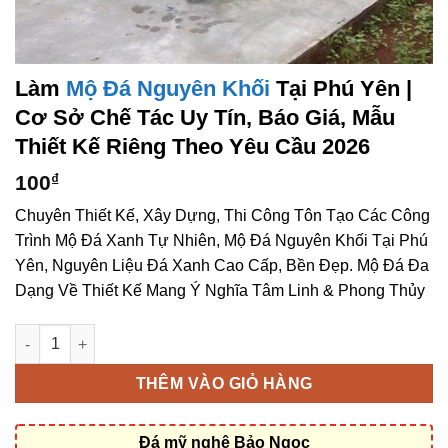
Làm
Mộ Đá Nguyên Khối
Tại Phú Yên |
Cơ Sở Chế Tác Uy Tín, Báo Giá, Mẫu
Thiết Kế Riêng Theo Yêu Cầu 2026
100
₫
Chuyên Thiết Kế, Xây Dựng, Thi Công Tôn Tạo Các Công
Trình Mộ Đá Xanh Tự Nhiên, Mộ Đá Nguyên Khối Tại Phú
Yên, Nguyên Liệu Đá Xanh Cao Cấp, Bền Đẹp. Mộ Đá Đa
Dạng Về Thiết Kế Mang Ý Nghĩa Tâm Linh & Phong Thủy
Làm mộ đá nguyên khối tại Phú Yên | Cơ sở chế tác uy tín, báo 
THÊM VÀO GIỎ HÀNG
Đá mỹ nghệ Bảo Ngọc