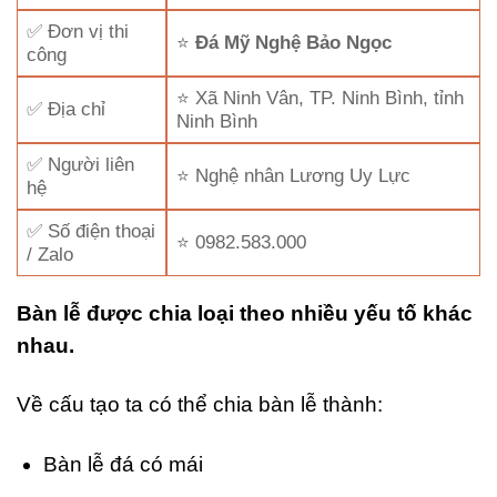
✅ Đơn vị thi
⭐
Đá Mỹ Nghệ Bảo Ngọc
công
⭐ Xã Ninh Vân, TP. Ninh Bình, tỉnh
✅ Địa chỉ
Ninh Bình
✅ Người liên
⭐ Nghệ nhân Lương Uy Lực
hệ
✅ Số điện thoại
⭐ 0982.583.000
/ Zalo
Bàn lễ được chia loại theo nhiều yếu tố khác
nhau.
Về cấu tạo ta có thể chia bàn lễ thành:
Bàn lễ đá có mái