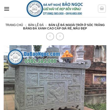
Bỏ
qua
nội
dung
TRANG CHỦ
»
BÀN LỄ ĐÁ
»
BÀN LỄ ĐÁ NGOÀI TRỜI Ở SÓC TRĂNG
BẰNG ĐÁ XANH CAO CẤP GIÁ RẺ, MẪU ĐẸP