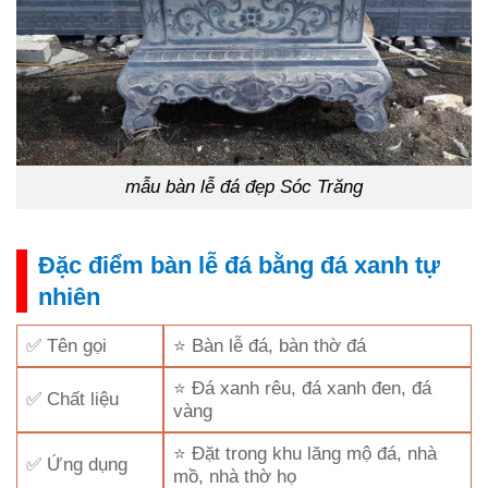
mẫu bàn lễ đá đẹp Sóc Trăng
Đặc điểm bàn lễ đá bằng đá xanh tự
nhiên
✅ Tên gọi
⭐ Bàn lễ đá, bàn thờ đá
⭐ Đá xanh rêu, đá xanh đen, đá
✅ Chất liệu
vàng
⭐ Đặt trong khu lăng mộ đá, nhà
✅ Ứng dụng
mồ, nhà thờ họ