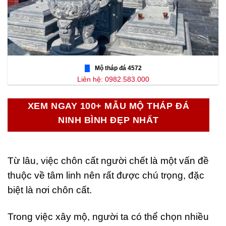
Mộ tháp đá 4572
Liên hệ: 0982.583.000
XEM NGAY 100+ MẪU MỘ THÁP ĐÁ
NINH BÌNH ĐẸP NHẤT
Từ lâu, việc chôn cất người chết là một vấn đề
thuộc về tâm linh nên rất được chú trọng, đặc
biệt là nơi chôn cất.
Trong việc xây mộ, người ta có thể chọn nhiều