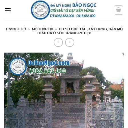
Bỏ
qua
nội
dung
TRANG CHỦ
»
MỘ THÁP ĐÁ
»
CƠ SỞ CHẾ TÁC, XÂY DỰNG, BÁN MỘ
THÁP ĐÁ Ở SÓC TRĂNG RẺ ĐẸP