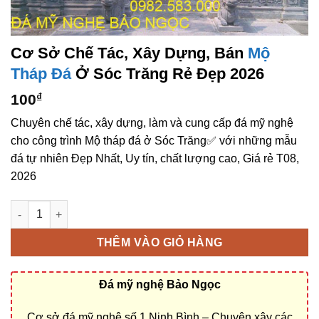
Cơ Sở Chế Tác, Xây Dựng, Bán
Mộ
Tháp Đá
Ở Sóc Trăng Rẻ Đẹp 2026
100
₫
Chuyên chế tác, xây dựng, làm và cung cấp đá mỹ nghệ
cho công trình Mộ tháp đá ở Sóc Trăng✅ với những mẫu
đá tự nhiên Đẹp Nhất, Uy tín, chất lượng cao, Giá rẻ T08,
2026
Cơ sở chế tác, xây dựng, bán Mộ tháp đá ở Sóc Trăng rẻ đẹp 
THÊM VÀO GIỎ HÀNG
Đá mỹ nghệ Bảo Ngọc
Cơ sở đá mỹ nghệ số 1 Ninh Bình – Chuyên xây các