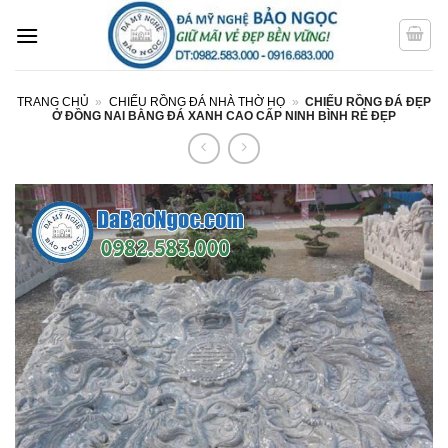
Bỏ
qua
nội
dung
TRANG CHỦ
»
CHIẾU RỒNG ĐÁ NHÀ THỜ HỌ
»
CHIẾU RỒNG ĐÁ ĐẸP
Ở ĐỒNG NAI BẰNG ĐÁ XANH CAO CẤP NINH BÌNH RẺ ĐẸP