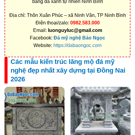
bằng đá xanh tự nhiên Ninh Bình
Địa chỉ: Thôn Xuân Phúc – xã Ninh Vân, TP Ninh Bình
Điện thoại/zalo:
0982.583.000
Email:
luonguyluc@gmail.com
Facebook:
Đá mỹ nghệ Bảo Ngọc
Website:
https://dabaongoc.com
Các mẫu kiến trúc lăng mộ đá mỹ
nghệ đẹp nhất xây dựng tại Đồng Nai
2026