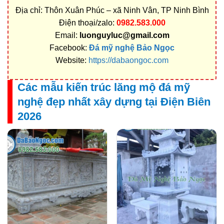
Địa chỉ: Thôn Xuân Phúc – xã Ninh Vân, TP Ninh Bình
Điện thoại/zalo:
0982.583.000
Email:
luonguyluc@gmail.com
Facebook:
Đá mỹ nghệ Bảo Ngọc
Website:
https://dabaongoc.com
Các mẫu kiến trúc lăng mộ đá mỹ
nghệ đẹp nhất xây dựng tại Điện Biên
2026