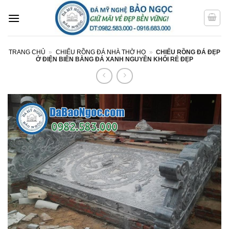
Bỏ
qua
nội
dung
TRANG CHỦ
»
CHIẾU RỒNG ĐÁ NHÀ THỜ HỌ
»
CHIẾU RỒNG ĐÁ ĐẸP
Ở ĐIỆN BIÊN BẰNG ĐÁ XANH NGUYÊN KHỐI RẺ ĐẸP