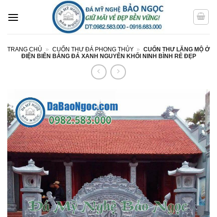
Bỏ
qua
nội
dung
TRANG CHỦ
»
CUỐN THƯ ĐÁ PHONG THỦY
»
CUỐN THƯ LĂNG MỘ Ở
ĐIỆN BIÊN BẰNG ĐÁ XANH NGUYÊN KHỐI NINH BÌNH RẺ ĐẸP