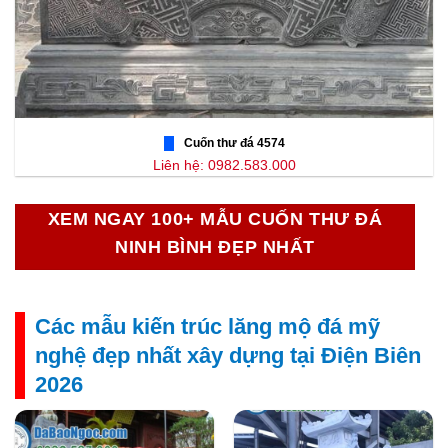
Cuốn thư đá 4574
Liên hệ: 0982.583.000
XEM NGAY 100+ MẪU CUỐN THƯ ĐÁ
NINH BÌNH ĐẸP NHẤT
Các mẫu kiến trúc lăng mộ đá mỹ
nghệ đẹp nhất xây dựng tại Điện Biên
2026