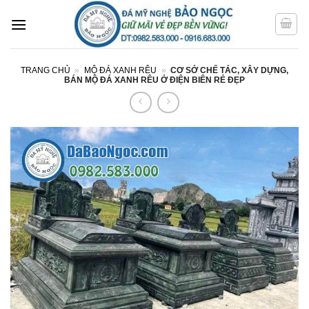
Bỏ
qua
nội
dung
TRANG CHỦ
»
MỘ ĐÁ XANH RÊU
»
CƠ SỞ CHẾ TÁC, XÂY DỰNG,
BÁN MỘ ĐÁ XANH RÊU Ở ĐIỆN BIÊN RẺ ĐẸP