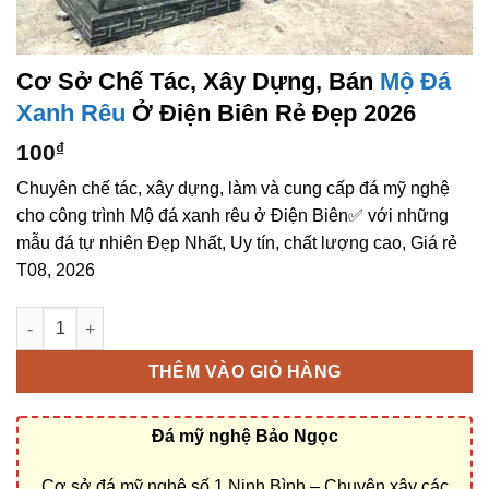
Cơ Sở Chế Tác, Xây Dựng, Bán
Mộ Đá
Xanh Rêu
Ở Điện Biên Rẻ Đẹp 2026
100
₫
Chuyên chế tác, xây dựng, làm và cung cấp đá mỹ nghệ
cho công trình Mộ đá xanh rêu ở Điện Biên✅ với những
mẫu đá tự nhiên Đẹp Nhất, Uy tín, chất lượng cao, Giá rẻ
T08, 2026
Cơ sở chế tác, xây dựng, bán Mộ đá xanh rêu ở Điện Biên rẻ đ
THÊM VÀO GIỎ HÀNG
Đá mỹ nghệ Bảo Ngọc
Cơ sở đá mỹ nghệ số 1 Ninh Bình – Chuyên xây các