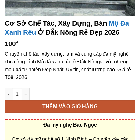
Cơ Sở Chế Tác, Xây Dựng, Bán
Mộ Đá
Xanh Rêu
Ở Đắk Nông Rẻ Đẹp 2026
100
₫
Chuyên chế tác, xây dựng, làm và cung cấp đá mỹ nghệ
cho công trình Mộ đá xanh rêu ở Đắk Nông✅ với những
mẫu đá tự nhiên Đẹp Nhất, Uy tín, chất lượng cao, Giá rẻ
T08, 2026
Cơ sở chế tác, xây dựng, bán Mộ đá xanh rêu ở Đắk Nông rẻ đ
THÊM VÀO GIỎ HÀNG
Đá mỹ nghệ Bảo Ngọc
Cơ sở đá mỹ nghệ số 1 Ninh Bình – Chuyên xây các