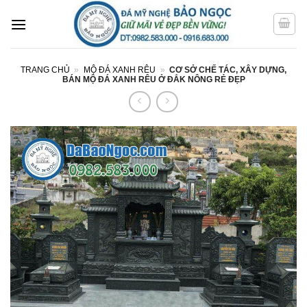
Bỏ
qua
nội
dung
TRANG CHỦ
»
MỘ ĐÁ XANH RÊU
»
CƠ SỞ CHẾ TÁC, XÂY DỰNG,
BÁN MỘ ĐÁ XANH RÊU Ở ĐẮK NÔNG RẺ ĐẸP