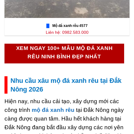
Mộ đá xanh rêu 4577
Liên hệ: 0982.583.000
XEM NGAY 100+ MẪU MỘ ĐÁ XANH
RÊU NINH BÌNH ĐẸP NHẤT
Nhu cầu xâu mộ đá xanh rêu tại Đắk
Nông 2026
Hiện nay, nhu cầu cải tạo, xây dựng mới các
công trình
mộ đá xanh rêu
tại Đắk Nông ngày
càng được quan tâm. Hầu hết khách hàng tại
Đắk Nông đang bắt đầu xây dựng các nơi yên