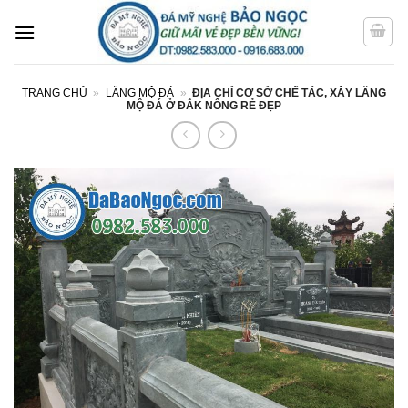
Bỏ
qua
nội
dung
TRANG CHỦ
»
LĂNG MỘ ĐÁ
»
ĐỊA CHỈ CƠ SỞ CHẾ TÁC, XÂY LĂNG
MỘ ĐÁ Ở ĐẮK NÔNG RẺ ĐẸP