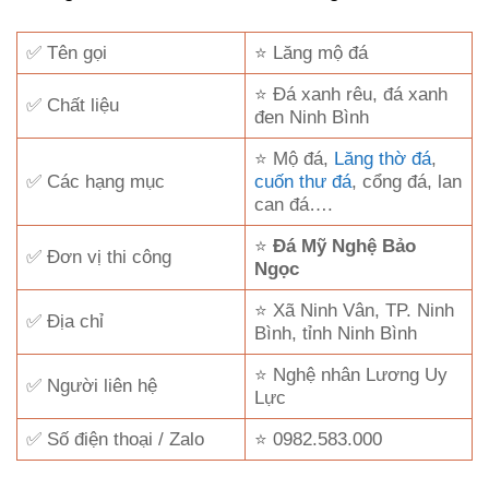
✅ Tên gọi
⭐ Lăng mộ đá
⭐ Đá xanh rêu, đá xanh
✅ Chất liệu
đen Ninh Bình
⭐ Mộ đá,
Lăng thờ đá
,
✅ Các hạng mục
cuốn thư đá
, cổng đá, lan
can đá….
⭐
Đá Mỹ Nghệ Bảo
✅ Đơn vị thi công
Ngọc
⭐ Xã Ninh Vân, TP. Ninh
✅ Địa chỉ
Bình, tỉnh Ninh Bình
⭐ Nghệ nhân Lương Uy
✅ Người liên hệ
Lực
✅ Số điện thoại / Zalo
⭐ 0982.583.000