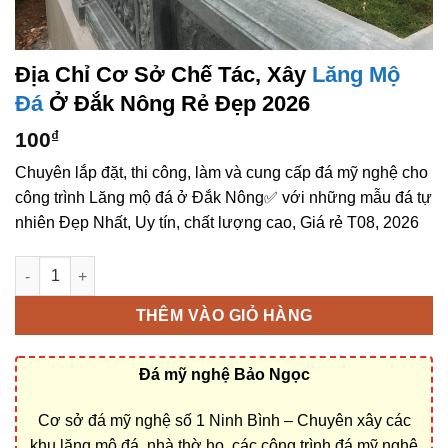
Địa Chỉ Cơ Sở Chế Tác, Xây
Lăng Mộ
Đá
Ở Đắk Nông Rẻ Đẹp 2026
100
₫
Chuyên lắp đặt, thi công, làm và cung cấp đá mỹ nghệ cho
công trình Lăng mộ đá ở Đắk Nông✅ với những mẫu đá tự
nhiên Đẹp Nhất, Uy tín, chất lượng cao, Giá rẻ T08, 2026
Địa chỉ cơ sở chế tác, xây Lăng mộ đá ở Đắk Nông rẻ đẹp số l
THÊM VÀO GIỎ HÀNG
Đá mỹ nghệ Bảo Ngọc
Cơ sở đá mỹ nghệ số 1 Ninh Bình – Chuyên xây các
khu lăng mộ đá, nhà thờ họ, các công trình đá mỹ nghệ