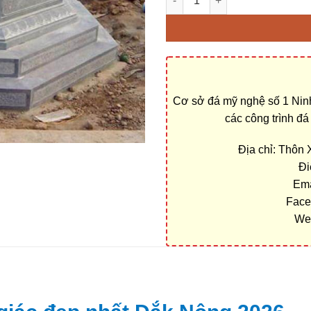
Cơ sở đá mỹ nghệ số 1 Ninh
các công trình đ
Địa chỉ: Thôn
Đi
Ema
Face
We