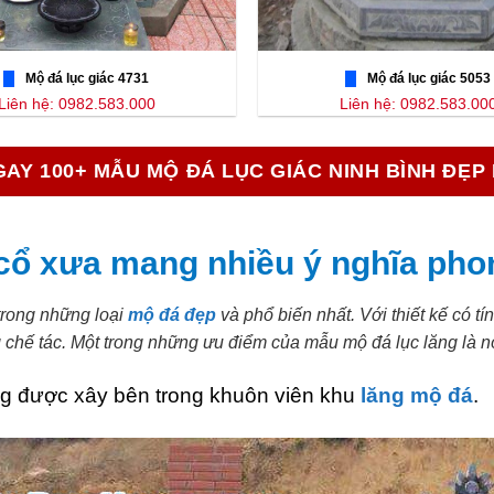
Mộ đá lục giác 4731
Mộ đá lục giác 5053
Liên hệ: 0982.583.000
Liên hệ: 0982.583.00
AY 100+ MẪU MỘ ĐÁ LỤC GIÁC NINH BÌNH ĐẸP
 cổ xưa mang nhiều ý nghĩa pho
 trong những loại
mộ đá đẹp
và phổ biến nhất. Với thiết kế có t
chế tác. Một trong những ưu điểm của mẫu mộ đá lục lăng là nó
ng được xây bên trong khuôn viên khu
lăng mộ đá
.