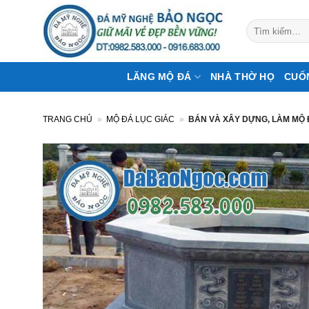
Bỏ
qua
Tìm
kiếm:
nội
dung
LĂNG MỘ ĐÁ
NHÀ THỜ HỌ
CUỐ
TRANG CHỦ
»
MỘ ĐÁ LỤC GIÁC
»
BÁN VÀ XÂY DỰNG, LÀM MỘ 