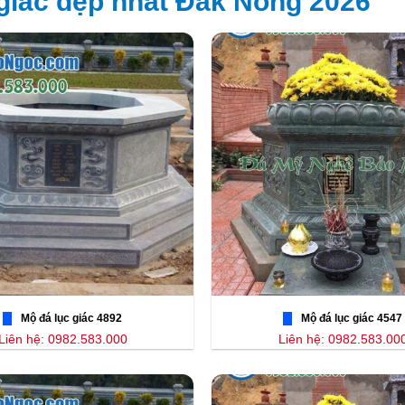
giác đẹp nhất Đắk Nông 2026
Mộ đá lục giác 4892
Mộ đá lục giác 4547
Liên hệ: 0982.583.000
Liên hệ: 0982.583.00