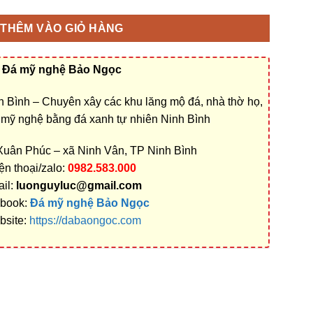
THÊM VÀO GIỎ HÀNG
Đá mỹ nghệ Bảo Ngọc
 Bình – Chuyên xây các khu lăng mộ đá, nhà thờ họ,
á mỹ nghệ bằng đá xanh tự nhiên Ninh Bình
 Xuân Phúc – xã Ninh Vân, TP Ninh Bình
ện thoại/zalo:
0982.583.000
il:
luonguyluc@gmail.com
book:
Đá mỹ nghệ Bảo Ngọc
bsite:
https://dabaongoc.com