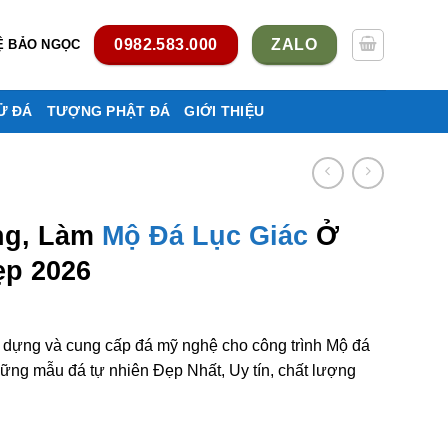
0982.583.000
ZALO
Ệ BẢO NGỌC
Ử ĐÁ
TƯỢNG PHẬT ĐÁ
GIỚI THIỆU
ng, Làm
Mộ Đá Lục Giác
Ở
ẹp 2026
y dựng và cung cấp đá mỹ nghệ cho công trình Mộ đá
ững mẫu đá tự nhiên Đẹp Nhất, Uy tín, chất lượng
ục giác ở Đắk Nông rẻ đẹp số lượng