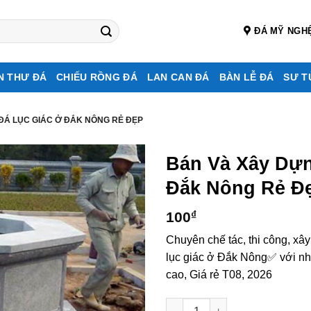
ĐÁ MỸ NGH
N THƯ ĐÁ
CHIẾU RỒNG ĐÁ
LAN CAN ĐÁ
BÀN LỄ ĐÁ
SƯ T
ĐÁ LỤC GIÁC Ở ĐẮK NÔNG RẺ ĐẸP
Bán Và Xây Dự
Đắk Nông Rẻ Đ
100
₫
Chuyên chế tác, thi công, xâ
lục giác ở Đắk Nông✅ với nh
cao, Giá rẻ T08, 2026
Bán và xây dựng, làm Mộ đá l