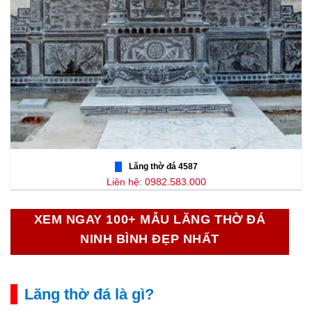
Lăng thờ đá 4587
Liên hệ: 0982.583.000
XEM NGAY 100+ MẪU LĂNG THỜ ĐÁ
NINH BÌNH ĐẸP NHẤT
Lăng thờ đá là gì?