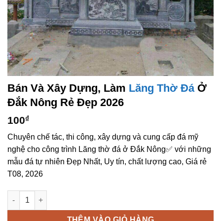
Bán Và Xây Dựng, Làm
Lăng Thờ Đá
Ở
Đắk Nông Rẻ Đẹp 2026
100
₫
Chuyên chế tác, thi công, xây dựng và cung cấp đá mỹ
nghệ cho công trình Lăng thờ đá ở Đắk Nông✅ với những
mẫu đá tự nhiên Đẹp Nhất, Uy tín, chất lượng cao, Giá rẻ
T08, 2026
Bán và xây dựng, làm Lăng thờ đá ở Đắk Nông rẻ đẹp số lượn
THÊM VÀO GIỎ HÀNG