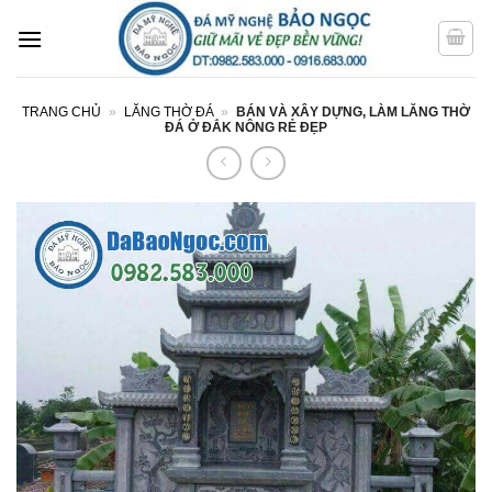
Bỏ
qua
nội
dung
TRANG CHỦ
»
LĂNG THỜ ĐÁ
»
BÁN VÀ XÂY DỰNG, LÀM LĂNG THỜ
ĐÁ Ở ĐẮK NÔNG RẺ ĐẸP