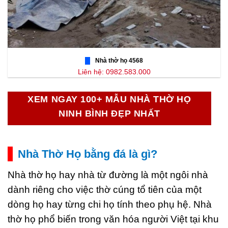
Nhà thờ họ 4568
Liên hệ: 0982.583.000
XEM NGAY 100+ MẪU NHÀ THỜ HỌ
NINH BÌNH ĐẸP NHẤT
Nhà Thờ Họ bằng đá là gì?
Nhà thờ họ hay nhà từ đường là một ngôi nhà
dành riêng cho việc thờ cúng tổ tiên của một
dòng họ hay từng chi họ tính theo phụ hệ. Nhà
thờ họ phổ biến trong văn hóa người Việt tại khu