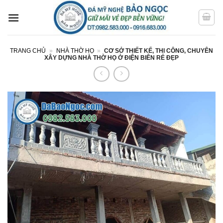
Bỏ
qua
nội
dung
TRANG CHỦ
»
NHÀ THỜ HỌ
»
CƠ SỞ THIẾT KẾ, THI CÔNG, CHUYÊN
XÂY DỰNG NHÀ THỜ HỌ Ở ĐIỆN BIÊN RẺ ĐẸP