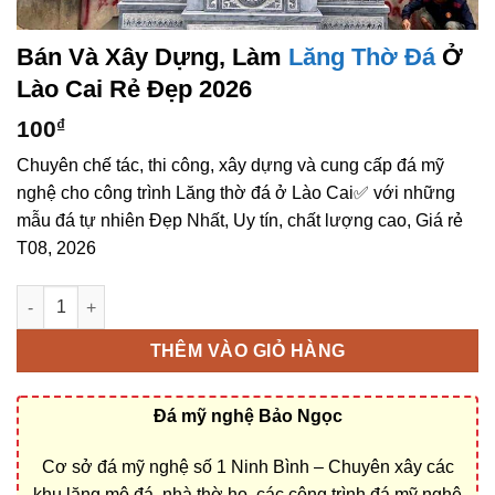
Bán Và Xây Dựng, Làm
Lăng Thờ Đá
Ở
Lào Cai Rẻ Đẹp 2026
100
₫
Chuyên chế tác, thi công, xây dựng và cung cấp đá mỹ
nghệ cho công trình Lăng thờ đá ở Lào Cai✅ với những
mẫu đá tự nhiên Đẹp Nhất, Uy tín, chất lượng cao, Giá rẻ
T08, 2026
Bán và xây dựng, làm Lăng thờ đá ở Lào Cai rẻ đẹp số lượng
THÊM VÀO GIỎ HÀNG
Đá mỹ nghệ Bảo Ngọc
Cơ sở đá mỹ nghệ số 1 Ninh Bình – Chuyên xây các
khu lăng mộ đá, nhà thờ họ, các công trình đá mỹ nghệ