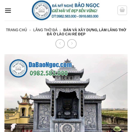
Bỏ
qua
nội
dung
TRANG CHỦ
»
LĂNG THỜ ĐÁ
»
BÁN VÀ XÂY DỰNG, LÀM LĂNG THỜ
ĐÁ Ở LÀO CAI RẺ ĐẸP