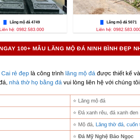
Lăng mộ đá 4749
Lăng mộ đá 5071
Liên hệ: 0982.583.000
Liên hệ: 0982.583.00
NGAY 100+ MẪU LĂNG MỘ ĐÁ NINH BÌNH ĐẸP N
 Cai rẻ đẹp
là công trình
lăng mộ đá
được thiết kế và
 đá,
nhà thờ họ bằng đá
vui lòng liên hệ với chúng tôi
⭐ Lăng mộ đá
⭐ Đá xanh rêu, đá xanh đen
⭐ Mộ đá,
Lăng thờ đá
,
cuốn 
⭐
Đá Mỹ Nghệ Bảo Ngọc