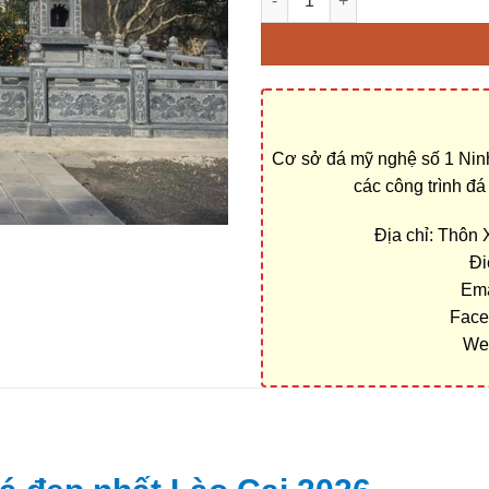
Cơ sở đá mỹ nghệ số 1 Ninh
các công trình đ
Địa chỉ: Thôn
Đi
Ema
Face
We