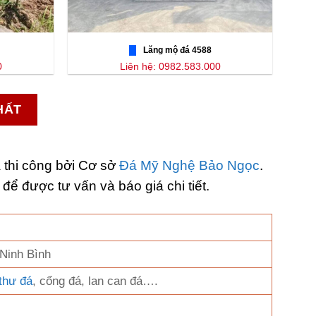
Lăng mộ đá 4588
0
Liên hệ: 0982.583.000
HẤT
 thi công bởi Cơ sở
Đá Mỹ Nghệ Bảo Ngọc
.
 để được tư vấn và báo giá chi tiết.
 Ninh Bình
thư đá
, cổng đá, lan can đá….