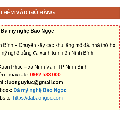
THÊM VÀO GIỎ HÀNG
Đá mỹ nghệ Bảo Ngọc
 Bình – Chuyên xây các khu lăng mộ đá, nhà thờ họ,
á mỹ nghệ bằng đá xanh tự nhiên Ninh Bình
 Xuân Phúc – xã Ninh Vân, TP Ninh Bình
ện thoại/zalo:
0982.583.000
il:
luonguyluc@gmail.com
book:
Đá mỹ nghệ Bảo Ngọc
bsite:
https://dabaongoc.com