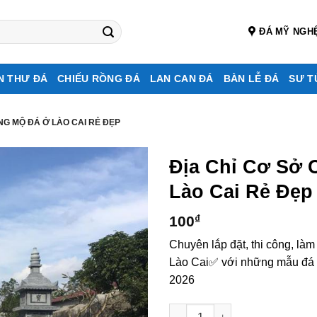
ĐÁ MỸ NGH
N THƯ ĐÁ
CHIẾU RỒNG ĐÁ
LAN CAN ĐÁ
BÀN LỄ ĐÁ
SƯ T
NG MỘ ĐÁ Ở LÀO CAI RẺ ĐẸP
Địa Chỉ Cơ Sở 
Lào Cai Rẻ Đẹp
100
₫
Chuyên lắp đặt, thi công, là
Lào Cai✅ với những mẫu đá tự
2026
Địa chỉ cơ sở chế tác, xây Lă