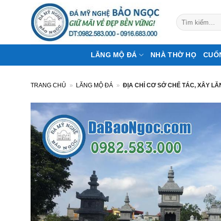
Bỏ
qua
Tìm
kiếm:
nội
dung
LĂNG MỘ ĐÁ
NHÀ THỜ HỌ
CUỐ
TRANG CHỦ
»
LĂNG MỘ ĐÁ
»
ĐỊA CHỈ CƠ SỞ CHẾ TÁC, XÂY LĂ