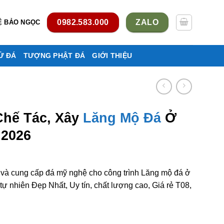
0982.583.000
ZALO
Ệ BẢO NGỌC
Ử ĐÁ
TƯỢNG PHẬT ĐÁ
GIỚI THIỆU
Chế Tác, Xây
Lăng Mộ Đá
Ở
 2026
m và cung cấp đá mỹ nghệ cho công trình Lăng mộ đá ở
 nhiên Đẹp Nhất, Uy tín, chất lượng cao, Giá rẻ T08,
ng mộ đá ở Lào Cai rẻ đẹp số lượng