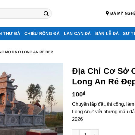
ĐÁ MỸ NGH
N THƯ ĐÁ
CHIẾU RỒNG ĐÁ
LAN CAN ĐÁ
BÀN LỄ ĐÁ
SƯ T
ĂNG MỘ ĐÁ Ở LONG AN RẺ ĐẸP
Địa Chỉ Cơ Sở 
Long An Rẻ Đẹp
100
₫
Chuyên lắp đặt, thi công, là
Long An✅ với những mẫu đá tự
2026
Địa chỉ cơ sở chế tác, xây Lă