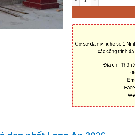
Cơ sở đá mỹ nghệ số 1 Ninh
các công trình đ
Địa chỉ: Thôn
Đi
Ema
Face
We