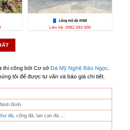
Lăng mộ đá 4588
0
Liên hệ: 0982.583.000
HẤT
à thi công bởi Cơ sở
Đá Mỹ Nghệ Bảo Ngọc
.
húng tôi để được tư vấn và báo giá chi tiết.
 Ninh Bình
thư đá
, cổng đá, lan can đá….