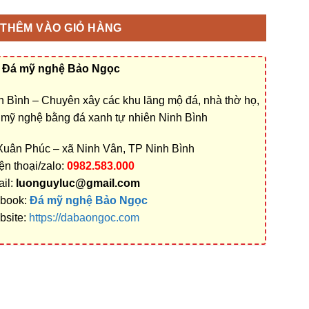
THÊM VÀO GIỎ HÀNG
Đá mỹ nghệ Bảo Ngọc
 Bình – Chuyên xây các khu lăng mộ đá, nhà thờ họ,
á mỹ nghệ bằng đá xanh tự nhiên Ninh Bình
 Xuân Phúc – xã Ninh Vân, TP Ninh Bình
ện thoại/zalo:
0982.583.000
il:
luonguyluc@gmail.com
book:
Đá mỹ nghệ Bảo Ngọc
bsite:
https://dabaongoc.com