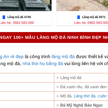
Lăng mộ đá 4749
Lăng mộ đá 5071
Liên hệ: 0982.583.000
Liên hệ: 0982.583.00
NGAY 100+ MẪU LĂNG MỘ ĐÁ NINH BÌNH ĐẸP N
g An rẻ đẹp
là công trình
lăng mộ đá
được thiết kế v
ăng mộ đá,
nhà thờ họ bằng đá
vui lòng liên hệ với c
⭐ Lăng mộ đá
⭐ Đá xanh rêu, đá xanh đen
⭐ Mộ đá,
Lăng thờ đá
,
cuốn 
⭐
Đá Mỹ Nghệ Bảo Ngọc