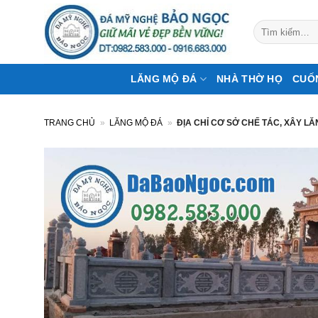
Bỏ
qua
Tìm
kiếm:
nội
dung
LĂNG MỘ ĐÁ
NHÀ THỜ HỌ
CUỐ
TRANG CHỦ
»
LĂNG MỘ ĐÁ
»
ĐỊA CHỈ CƠ SỞ CHẾ TÁC, XÂY L