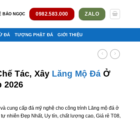
0982.583.000
ZALO
Ệ BẢO NGỌC
Ử ĐÁ
TƯỢNG PHẬT ĐÁ
GIỚI THIỆU
Chế Tác, Xây
Lăng Mộ Đá
Ở
 2026
m và cung cấp đá mỹ nghệ cho công trình Lăng mộ đá ở
 nhiên Đẹp Nhất, Uy tín, chất lượng cao, Giá rẻ T08,
ng mộ đá ở Long An rẻ đẹp số lượng