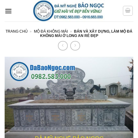
Bỏ
qua
nội
dung
TRANG CHỦ
»
MỘ ĐÁ KHÔNG MÁI
»
BÁN VÀ XÂY DỰNG, LÀM MỘ ĐÁ
KHÔNG MÁI Ở LONG AN RẺ ĐẸP