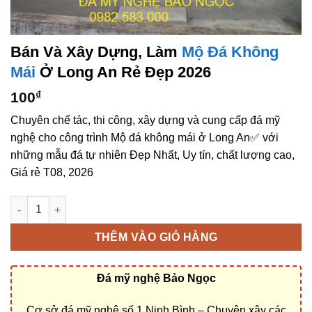
Bán Và Xây Dựng, Làm
Mộ Đá Không
Mái
Ở Long An Rẻ Đẹp 2026
100
₫
Chuyên chế tác, thi công, xây dựng và cung cấp đá mỹ
nghệ cho công trình Mộ đá không mái ở Long An✅ với
những mẫu đá tự nhiên Đẹp Nhất, Uy tín, chất lượng cao,
Giá rẻ T08, 2026
Bán và xây dựng, làm Mộ đá không mái ở Long An rẻ đẹp số l
THÊM VÀO GIỎ HÀNG
Đá mỹ nghệ Bảo Ngọc
Cơ sở đá mỹ nghệ số 1 Ninh Bình – Chuyên xây các