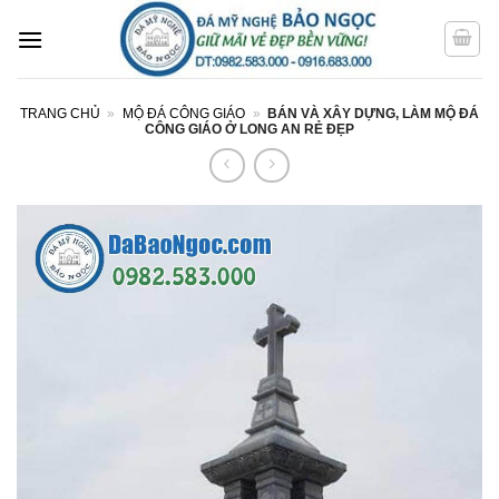
Bỏ
qua
nội
dung
TRANG CHỦ
»
MỘ ĐÁ CÔNG GIÁO
»
BÁN VÀ XÂY DỰNG, LÀM MỘ ĐÁ
CÔNG GIÁO Ở LONG AN RẺ ĐẸP