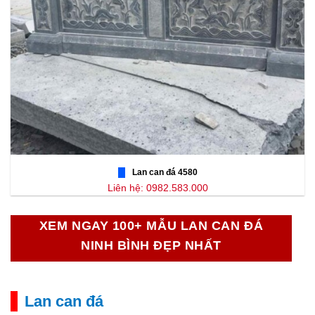
Lan can đá 4580
Liên hệ: 0982.583.000
XEM NGAY 100+ MẪU LAN CAN ĐÁ
NINH BÌNH ĐẸP NHẤT
Lan can đá