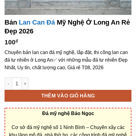
Bán
Lan Can Đá
Mỹ Nghệ Ở Long An Rẻ
Đẹp 2026
100
₫
Chuyên bán lan can đá mỹ nghệ, lắp đặt, thi công lan can
đá tự nhiên ở Long An✅ với những mẫu đá tự nhiên Đẹp
Nhất, Uy tín, chất lượng cao, Giá rẻ T08, 2026
Bán lan can đá mỹ nghệ ở Long An rẻ đẹp số lượng
THÊM VÀO GIỎ HÀNG
Đá mỹ nghệ Bảo Ngọc
Cơ sở đá mỹ nghệ số 1 Ninh Bình – Chuyên xây các
khu lăng mộ đá, nhà thờ họ, các công trình đá mỹ nghệ