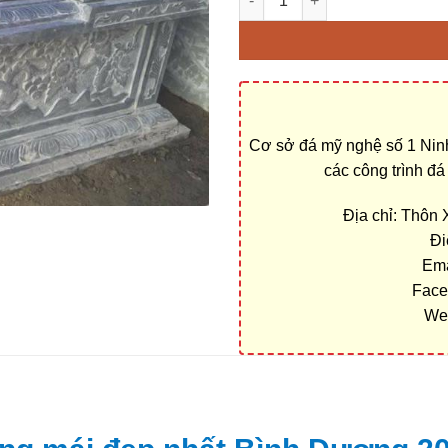
Cơ sở đá mỹ nghệ số 1 Ninh
các công trình đ
Địa chỉ: Thôn
Đi
Ema
Face
We