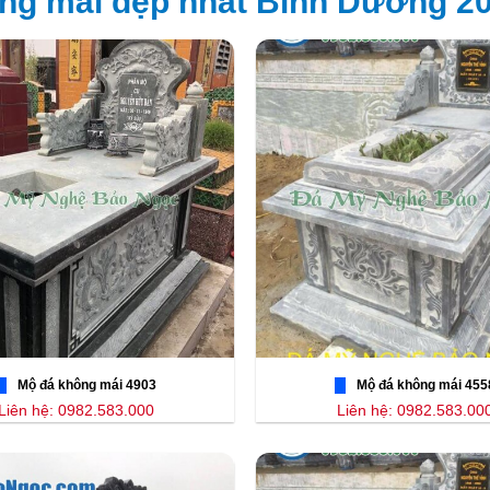
ng mái đẹp nhất Bình Dương 2
Mộ đá không mái 4903
Mộ đá không mái 455
Liên hệ: 0982.583.000
Liên hệ: 0982.583.00