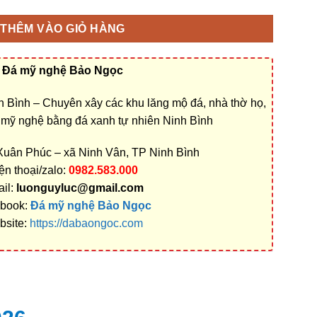
THÊM VÀO GIỎ HÀNG
Đá mỹ nghệ Bảo Ngọc
 Bình – Chuyên xây các khu lăng mộ đá, nhà thờ họ,
á mỹ nghệ bằng đá xanh tự nhiên Ninh Bình
 Xuân Phúc – xã Ninh Vân, TP Ninh Bình
ện thoại/zalo:
0982.583.000
il:
luonguyluc@gmail.com
book:
Đá mỹ nghệ Bảo Ngọc
bsite:
https://dabaongoc.com