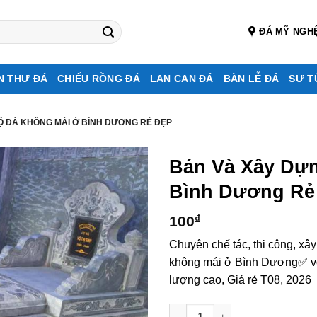
ĐÁ MỸ NGH
N THƯ ĐÁ
CHIẾU RỒNG ĐÁ
LAN CAN ĐÁ
BÀN LỄ ĐÁ
SƯ T
Ộ ĐÁ KHÔNG MÁI Ở BÌNH DƯƠNG RẺ ĐẸP
Bán Và Xây Dự
Bình Dương Rẻ
100
₫
Chuyên chế tác, thi công, xâ
không mái ở Bình Dương✅ với
lượng cao, Giá rẻ T08, 2026
Bán và xây dựng, làm Mộ đá k