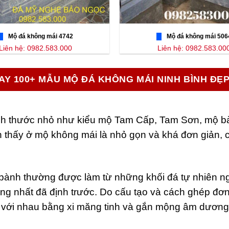
Mộ đá không mái 4742
Mộ đá không mái 506
Liên hệ: 0982.583.000
Liên hệ: 0982.583.00
AY 100+ MẪU MỘ ĐÁ KHÔNG MÁI NINH BÌNH ĐẸ
ch thước nhỏ như kiểu mộ Tam Cấp, Tam Sơn, mộ b
n thấy ở mộ không mái là nhỏ gọn và khá đơn giản,
 bành thường được làm từ những khối đá tự nhiên n
ống nhất đã định trước. Do cấu tạo và cách ghép đơ
với nhau bằng xi măng tinh và gắn mộng âm dương 