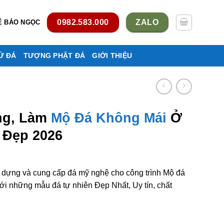
0982.583.000
ZALO
Ệ BẢO NGỌC
Ử ĐÁ
TƯỢNG PHẬT ĐÁ
GIỚI THIỆU
ng, Làm
Mộ Đá Không Mái
Ở
 Đẹp 2026
y dựng và cung cấp đá mỹ nghệ cho công trình Mộ đá
 những mẫu đá tự nhiên Đẹp Nhất, Uy tín, chất
hông mái ở Bình Dương rẻ đẹp số lượng