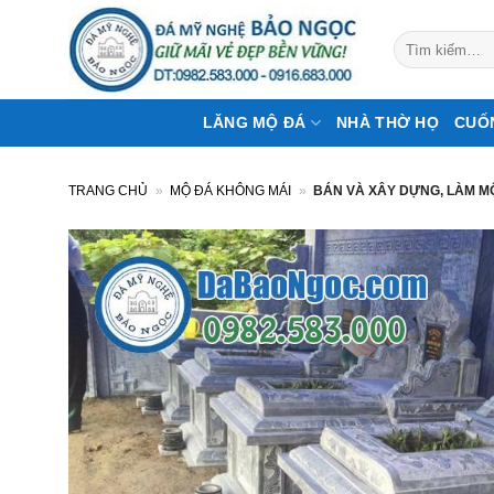
Bỏ
qua
Tìm
kiếm:
nội
dung
LĂNG MỘ ĐÁ
NHÀ THỜ HỌ
CUỐ
TRANG CHỦ
»
MỘ ĐÁ KHÔNG MÁI
»
BÁN VÀ XÂY DỰNG, LÀM M