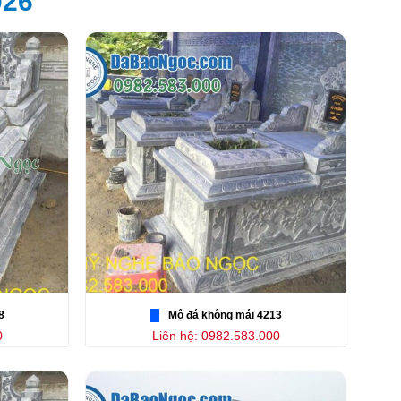
026
8
Mộ đá không mái 4213
0
Liên hệ: 0982.583.000