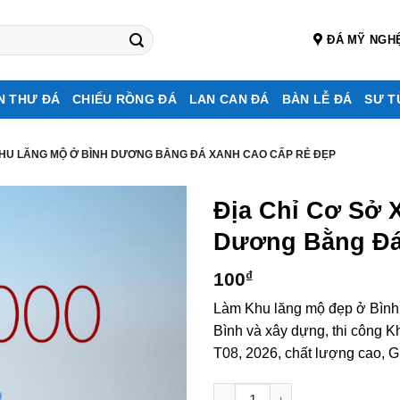
ĐÁ MỸ NGH
N THƯ ĐÁ
CHIẾU RỒNG ĐÁ
LAN CAN ĐÁ
BÀN LỄ ĐÁ
SƯ T
 KHU LĂNG MỘ Ở BÌNH DƯƠNG BẰNG ĐÁ XANH CAO CẤP RẺ ĐẸP
Địa Chỉ Cơ Sở 
Dương Bằng Đá
100
₫
Làm Khu lăng mộ đẹp ở Bình
Bình và xây dựng, thi công 
T08, 2026, chất lượng cao, G
Địa chỉ cơ sở xây Khu lăng m