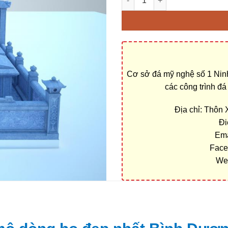
Cơ sở đá mỹ nghệ số 1 Ninh
các công trình đ
Địa chỉ: Thôn
Đi
Ema
Face
We