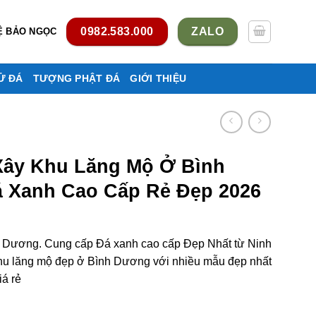
0982.583.000
ZALO
Ệ BẢO NGỌC
Ử ĐÁ
TƯỢNG PHẬT ĐÁ
GIỚI THIỆU
Xây Khu Lăng Mộ Ở Bình
 Xanh Cao Cấp Rẻ Đẹp 2026
 Dương. Cung cấp Đá xanh cao cấp Đẹp Nhất từ Ninh
Khu lăng mộ đẹp ở Bình Dương với nhiều mẫu đẹp nhất
iá rẻ
ộ ở Bình Dương bằng Đá xanh cao cấp rẻ đẹp số lượng