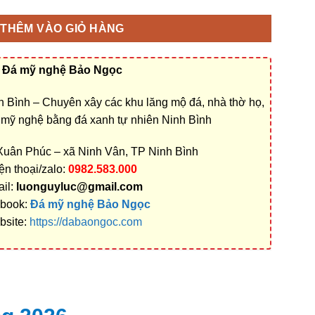
THÊM VÀO GIỎ HÀNG
Đá mỹ nghệ Bảo Ngọc
 Bình – Chuyên xây các khu lăng mộ đá, nhà thờ họ,
á mỹ nghệ bằng đá xanh tự nhiên Ninh Bình
 Xuân Phúc – xã Ninh Vân, TP Ninh Bình
ện thoại/zalo:
0982.583.000
il:
luonguyluc@gmail.com
book:
Đá mỹ nghệ Bảo Ngọc
bsite:
https://dabaongoc.com