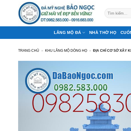
Bỏ
qua
Tìm
kiếm:
nội
dung
LĂNG MỘ ĐÁ
NHÀ THỜ HỌ
CUỐ
TRANG CHỦ
»
KHU LĂNG MỘ DÒNG HỌ
»
ĐỊA CHỈ CƠ SỞ XÂY