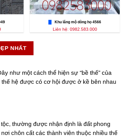
049
Khu lăng mộ dòng họ 4566
0
Liên hệ: 0982.583.000
ĐẸP NHẤT
Đây như một cách thể hiện sự “bề thế” của
ều thế hệ được có cơ hội được ở kề bên nhau
a tộc, thường được nhận định là đất phong
 nơi chôn cất các thành viên thuộc nhiều thế