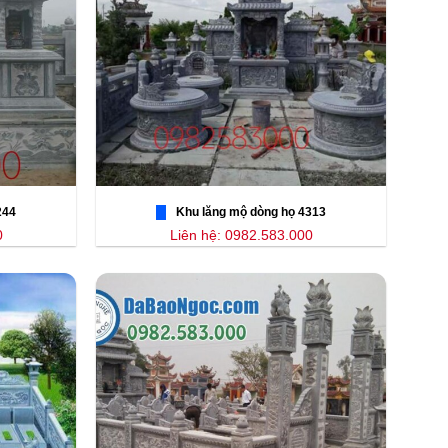
244
Khu lăng mộ dòng họ 4313
0
Liên hệ: 0982.583.000