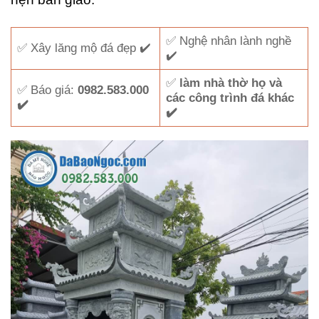
✅ Nghệ nhân lành nghề
✅ Xây lăng mộ đá đẹp ✔️
✔️
✅
làm nhà thờ họ và
✅ Báo giá:
0982.583.000
các công trình đá khác
✔️
✔️