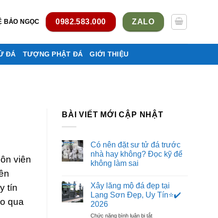
0982.583.000
ZALO
Ệ BẢO NGỌC
Ử ĐÁ
TƯỢNG PHẬT ĐÁ
GIỚI THIỆU
BÀI VIẾT MỚI CẬP NHẬT
Có nên đặt sư tử đá trước
nhà hay không? Đọc kỹ để
uôn viên
không làm sai
iên
Không
có
Xây lăng mộ đá đẹp tại
y tín
bình
luận
Lạng Sơn Đẹp, Uy Tín⭐️✔️
ở
ảo qua
2026
Có
nên
ở
Chức năng bình luận bị tắt
đặt