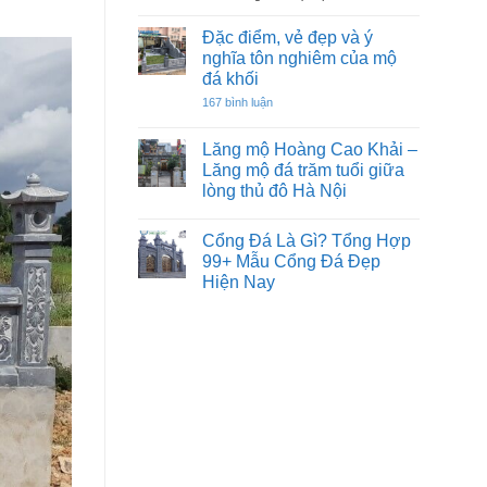
sư
Xây
tử
lăng
Đặc điểm, vẻ đẹp và ý
đá
mộ
trước
nghĩa tôn nghiêm của mộ
đá
nhà
đá khối
hay
đẹp
không?
ở
167 bình luận
tại
Đọc
Đặc
Lạng
kỹ
điểm,
để
Sơn
vẻ
Lăng mộ Hoàng Cao Khải –
không
đẹp
Đẹp,
làm
Lăng mộ đá trăm tuổi giữa
và
Uy
sai
ý
lòng thủ đô Hà Nội
Tín⭐️✔️
nghĩa
Không
tôn
2026
có
nghiêm
Cổng Đá Là Gì? Tổng Hợp
bình
của
luận
mộ
99+ Mẫu Cổng Đá Đẹp
ở
đá
Hiện Nay
Lăng
khối
mộ
Không
Hoàng
có
Cao
bình
Khải
luận
–
ở
Lăng
Cổng
mộ
Đá
đá
Là
trăm
Gì?
tuổi
Tổng
giữa
Hợp
lòng
99+
thủ
Mẫu
đô
Cổng