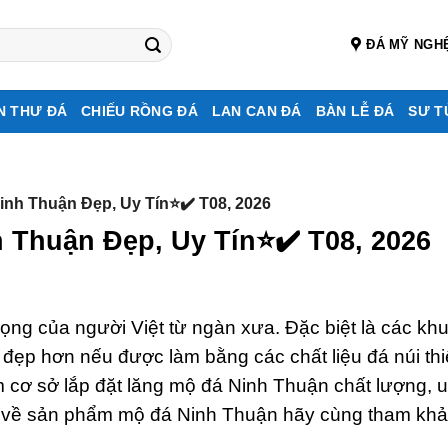
ĐÁ MỸ NGH
N THƯ ĐÁ
CHIẾU RỒNG ĐÁ
LAN CAN ĐÁ
BÀN LỄ ĐÁ
SƯ T
inh Thuận Đẹp, Uy Tín⭐️✔️ T08, 2026
 Thuận Đẹp, Uy Tín⭐️✔️ T08, 2026
rọng của người Việt từ ngàn xưa. Đặc biệt là các kh
 đẹp hơn nếu được làm bằng các chất liệu đá núi th
cơ sở lắp đặt lăng mộ đá Ninh Thuận chất lượng, u
in về sản phẩm mộ đá Ninh Thuận hãy cùng tham kh