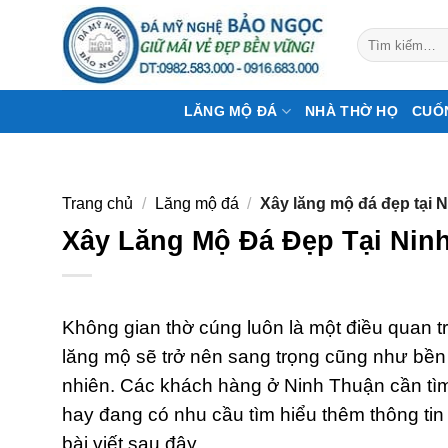
Bỏ
qua
Tìm
kiếm:
nội
dung
LĂNG MỘ ĐÁ
NHÀ THỜ HỌ
CUỐ
Trang chủ
/
Lăng mộ đá
/
Xây lăng mộ đá đẹp tại N
Xây Lăng Mộ Đá Đẹp Tại Ninh
Không gian thờ cúng luôn là một điều quan t
lăng mộ sẽ trở nên sang trọng cũng như bền
nhiên. Các khách hàng ở Ninh Thuận cần tìm 
hay đang có nhu cầu tìm hiểu thêm thông t
bài viết sau đây.