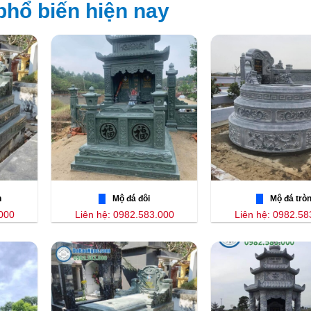
phổ biến hiện nay
n
Mộ đá đôi
Mộ đá trò
.000
Liên hệ: 0982.583.000
Liên hệ: 0982.58