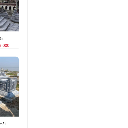
ác
3.000
mái