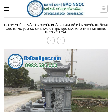
Bỏ
qua
nội
dung
TRANG CHỦ
»
MỘ ĐÁ NGUYÊN KHỐI
»
LÀM MỘ ĐÁ NGUYÊN KHỐI TẠI
CAO BẰNG | CƠ SỞ CHẾ TÁC UY TÍN, BÁO GIÁ, MẪU THIẾT KẾ RIÊNG
THEO YÊU CẦU