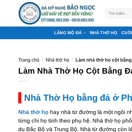
Bỏ
qua
Tìm
kiếm:
nội
dung
LĂNG MỘ ĐÁ
NHÀ THỜ HỌ
CUỐ
Trang chủ
/
Nhà thờ họ
/
Làm nhà thờ họ cột bằng
Làm Nhà Thờ Họ Cột Bằng Đ
Nhà Thờ Họ bằng đá ở Phú
Nhà thờ họ
hay nhà từ đường là một ngôi nh
từng chi họ tính theo phụ hệ. Nhà thờ họ phổ
du Bắc Bộ và Trung Bộ. Nhà từ đường còn là 