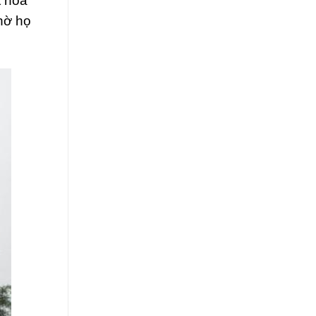
t hoa
hờ họ