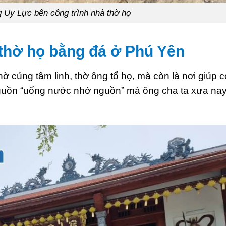
Uy Lực bên công trình nhà thờ họ
 thờ họ bằng đá ở Phú Yên
 cúng tâm linh, thờ ông tổ họ, mà còn là nơi giúp 
nguồn “uống nước nhớ nguồn” mà ông cha ta xưa nay