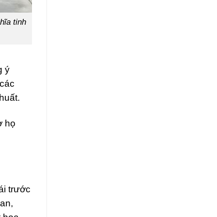
hĩa tinh
g ý
 các
huất.
ờ họ
i trước
ian,