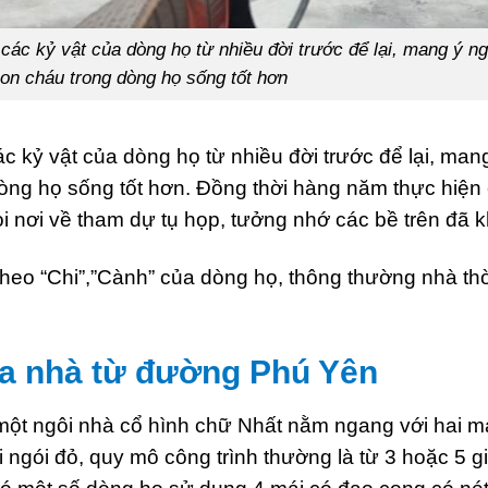
 các kỷ vật của dòng họ từ nhiều đời trước để lại, mang ý ng
on cháu trong dòng họ sống tốt hơn
ác kỷ vật của dòng họ từ nhiều đời trước để lại, man
dòng họ sống tốt hơn. Đồng thời hàng năm thực hiện
ọi nơi về tham dự tụ họp, tưởng nhớ các bề trên đã k
heo “Chi”,”Cành” của dòng họ, thông thường nhà th
ủa nhà từ đường Phú Yên
một ngôi nhà cổ hình chữ Nhất nằm ngang với hai má
ái ngói đỏ, quy mô công trình thường là từ 3 hoặc 5 g