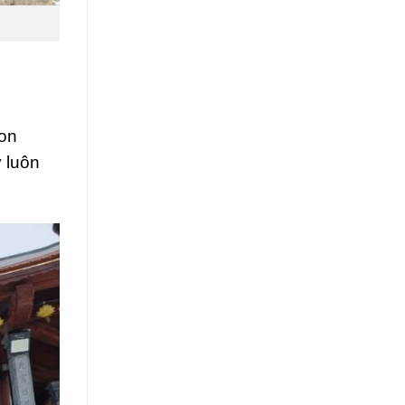
con
 luôn