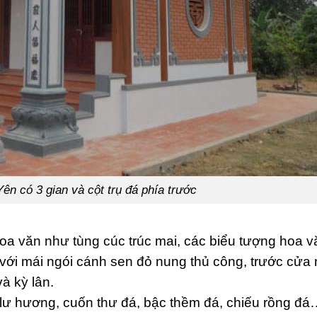
n có 3 gian và cột trụ đá phía trước
a văn như tùng cúc trúc mai, các biểu tượng hoa v
, với mái ngói cánh sen đỏ nung thủ công, trước cửa
à kỳ lân.
 lư hương, cuốn thư đá, bậc thềm đá, chiếu rồng đ