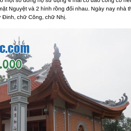
 Có một số dòng họ sử dụng 4 mái có đao cong có né
mặt Nguyệt và 2 hình rồng đối nhau. Ngày nay nhà t
ữ Đinh, chữ Công, chữ Nhị.