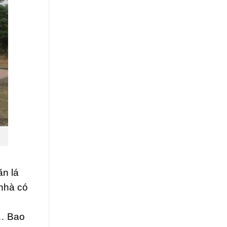
ăn lá
 nhà có
á… Bao