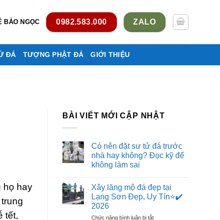
0982.583.000
ZALO
Ệ BẢO NGỌC
Ử ĐÁ
TƯỢNG PHẬT ĐÁ
GIỚI THIỆU
BÀI VIẾT MỚI CẬP NHẬT
Có nên đặt sư tử đá trước
nhà hay không? Đọc kỹ để
không làm sai
Không
có
g họ hay
Xây lăng mộ đá đẹp tại
bình
luận
Lạng Sơn Đẹp, Uy Tín⭐️✔️
 trung
ở
2026
Có
nên
 tết,
ở
Chức năng bình luận bị tắt
đặt