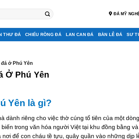
ĐÁ MỸ NGH
N THƯ ĐÁ
CHIẾU RỒNG ĐÁ
LAN CAN ĐÁ
BÀN LỄ ĐÁ
SƯ T
 đá ở Phú Yên
á Ở Phú Yên
 Yên là gì?
à dành riêng cho việc thờ cúng tổ tiên của một dòn
 biến trong văn hóa người Việt tại khu đồng bằng và
nơi để con cháu tề tựu, quây quần vào những dịp lễ