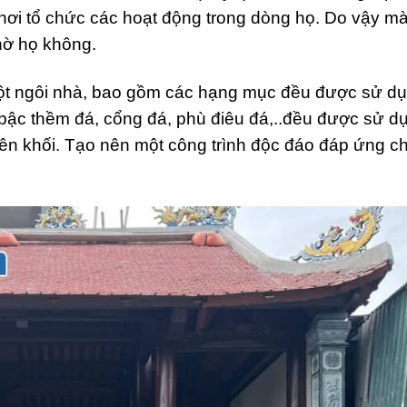
 nơi tổ chức các hoạt động trong dòng họ. Do vậy m
hờ họ không.
 một ngôi nhà, bao gồm các hạng mục đều được sử d
, bậc thềm đá, cổng đá, phù điêu đá,..đều được sử d
uyên khối. Tạo nên một công trình độc đáo đáp ứng c