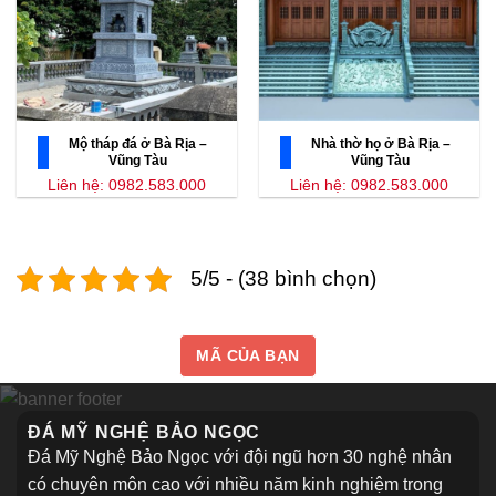
Mộ tháp đá ở Bà Rịa –
Nhà thờ họ ở Bà Rịa –
Vũng Tàu
Vũng Tàu
Liên hệ: 0982.583.000
Liên hệ: 0982.583.000
5/5 - (38 bình chọn)
MÃ CỦA BẠN
ĐÁ MỸ NGHỆ BẢO NGỌC
Đá Mỹ Nghệ Bảo Ngọc với đội ngũ hơn 30 nghệ nhân
có chuyên môn cao với nhiều năm kinh nghiệm trong