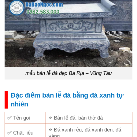
mẫu bàn lễ đá đẹp Bà Rịa – Vũng Tàu
Đặc điểm bàn lễ đá bằng đá xanh tự
nhiên
✅ Tên gọi
⭐ Bàn lễ đá, bàn thờ đá
⭐ Đá xanh rêu, đá xanh đen, đá
✅ Chất liệu
vàng