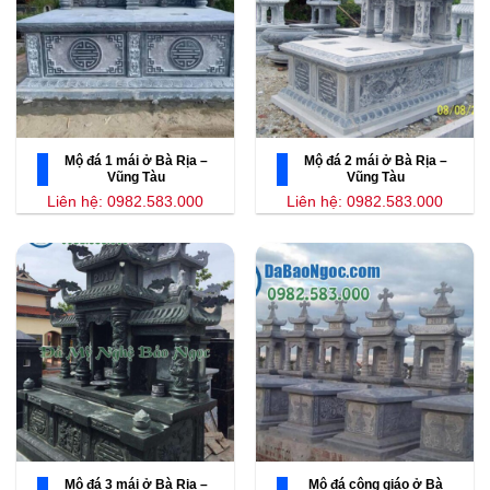
Mộ đá 1 mái ở Bà Rịa –
Mộ đá 2 mái ở Bà Rịa –
Vũng Tàu
Vũng Tàu
Liên hệ: 0982.583.000
Liên hệ: 0982.583.000
Mộ đá 3 mái ở Bà Rịa –
Mộ đá công giáo ở Bà