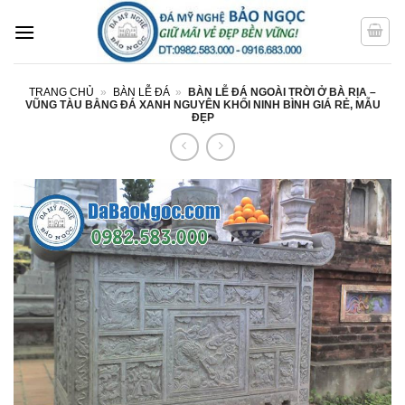
Bỏ
qua
nội
dung
TRANG CHỦ
»
BÀN LỄ ĐÁ
»
BÀN LỄ ĐÁ NGOÀI TRỜI Ở BÀ RỊA –
VŨNG TÀU BẰNG ĐÁ XANH NGUYÊN KHỐI NINH BÌNH GIÁ RẺ, MẪU
ĐẸP