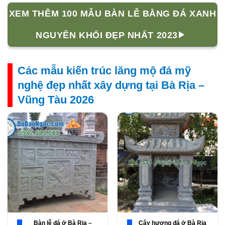
XEM THÊM 100 MẪU BÀN LỄ BẰNG ĐÁ XANH
NGUYÊN KHỐI ĐẸP NHẤT 2023
Các mẫu kiến trúc lăng mộ đá mỹ
nghệ đẹp nhất xây dựng tại Bà Rịa –
Vũng Tàu 2026
Bàn lễ đá ở Bà Rịa –
Cây hương đá ở Bà Rịa