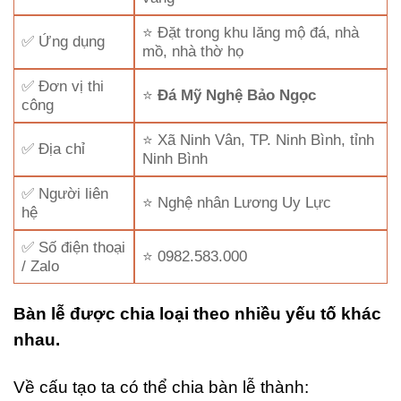
⭐ Đặt trong khu lăng mộ đá, nhà
✅ Ứng dụng
mồ, nhà thờ họ
✅ Đơn vị thi
⭐
Đá Mỹ Nghệ Bảo Ngọc
công
⭐ Xã Ninh Vân, TP. Ninh Bình, tỉnh
✅ Địa chỉ
Ninh Bình
✅ Người liên
⭐ Nghệ nhân Lương Uy Lực
hệ
✅ Số điện thoại
⭐ 0982.583.000
/ Zalo
Bàn lễ được chia loại theo nhiều yếu tố khác
nhau.
Về cấu tạo ta có thể chia bàn lễ thành: