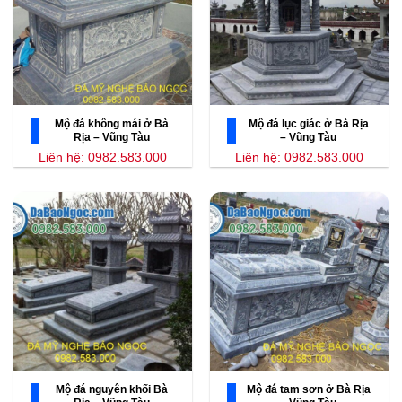
Mộ đá không mái ở Bà
Mộ đá lục giác ở Bà Rịa
Rịa – Vũng Tàu
– Vũng Tàu
Liên hệ: 0982.583.000
Liên hệ: 0982.583.000
Mộ đá nguyên khối Bà
Mộ đá tam sơn ở Bà Rịa