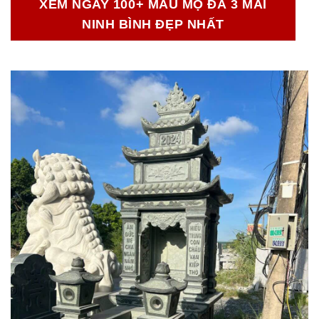
XEM NGAY 100+ MẪU MỘ ĐÁ 3 MÁI
NINH BÌNH ĐẸP NHẤT