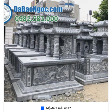
Mộ đá 3 mái 4677