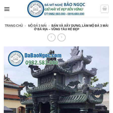
Bỏ
qua
nội
dung
TRANG CHỦ
»
MỘ ĐÁ 3 MÁI
»
BÁN VÀ XÂY DỰNG, LÀM MỘ ĐÁ 3 MÁI
Ở BÀ RỊA – VŨNG TÀU RẺ ĐẸP