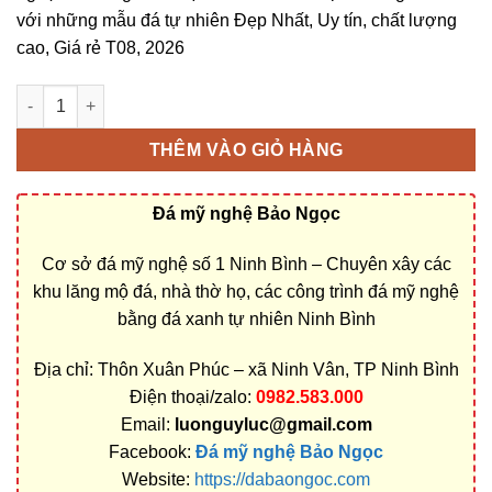
với những mẫu đá tự nhiên Đẹp Nhất, Uy tín, chất lượng
cao, Giá rẻ T08, 2026
Bán và xây dựng, làm Mộ đá 3 mái ở Bà Rịa – Vũng Tàu rẻ đẹp
THÊM VÀO GIỎ HÀNG
Đá mỹ nghệ Bảo Ngọc
Cơ sở đá mỹ nghệ số 1 Ninh Bình – Chuyên xây các
khu lăng mộ đá, nhà thờ họ, các công trình đá mỹ nghệ
bằng đá xanh tự nhiên Ninh Bình
Địa chỉ: Thôn Xuân Phúc – xã Ninh Vân, TP Ninh Bình
Điện thoại/zalo:
0982.583.000
Email:
luonguyluc@gmail.com
Facebook:
Đá mỹ nghệ Bảo Ngọc
Website:
https://dabaongoc.com