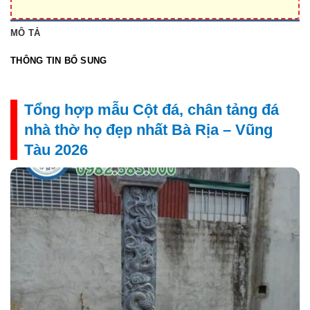
MÔ TẢ
THÔNG TIN BỔ SUNG
Tổng hợp mẫu Cột đá, chân tảng đá
nhà thờ họ đẹp nhất Bà Rịa – Vũng
Tàu 2026