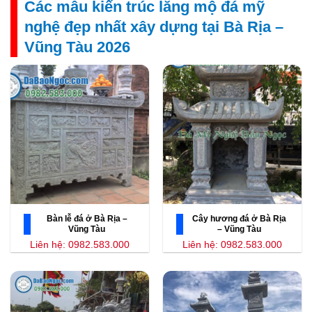
Các mẫu kiến trúc lăng mộ đá mỹ
nghệ đẹp nhất xây dựng tại Bà Rịa –
Vũng Tàu 2026
Bàn lễ đá ở Bà Rịa –
Cây hương đá ở Bà Rịa
Vũng Tàu
– Vũng Tàu
Liên hệ: 0982.583.000
Liên hệ: 0982.583.000