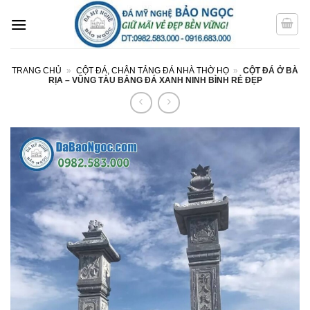
Bỏ
qua
nội
dung
TRANG CHỦ
»
CỘT ĐÁ, CHÂN TẢNG ĐÁ NHÀ THỜ HỌ
»
CỘT ĐÁ Ở BÀ
RỊA – VŨNG TÀU BẰNG ĐÁ XANH NINH BÌNH RẺ ĐẸP