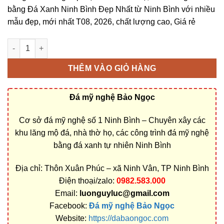
bằng Đá Xanh Ninh Bình Đẹp Nhất từ Ninh Bình với nhiều
mẫu đẹp, mới nhất T08, 2026, chất lượng cao, Giá rẻ
Cột đá ở Bà Rịa – Vũng Tàu bằng Đá Xanh Ninh Bình rẻ đẹp số
THÊM VÀO GIỎ HÀNG
Đá mỹ nghệ Bảo Ngọc
Cơ sở đá mỹ nghệ số 1 Ninh Bình – Chuyên xây các
khu lăng mộ đá, nhà thờ họ, các công trình đá mỹ nghệ
bằng đá xanh tự nhiên Ninh Bình
Địa chỉ: Thôn Xuân Phúc – xã Ninh Vân, TP Ninh Bình
Điện thoại/zalo:
0982.583.000
Email:
luonguyluc@gmail.com
Facebook:
Đá mỹ nghệ Bảo Ngọc
Website:
https://dabaongoc.com