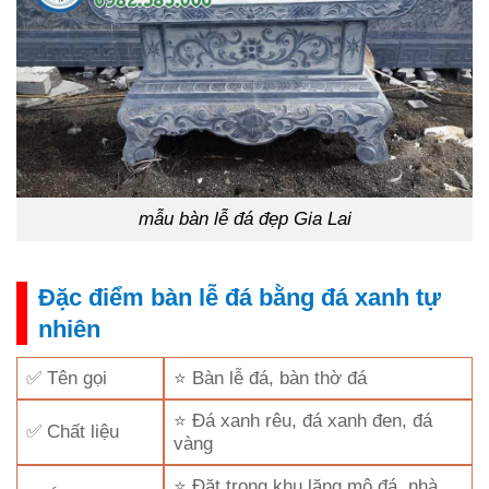
mẫu bàn lễ đá đẹp Gia Lai
Đặc điểm bàn lễ đá bằng đá xanh tự
nhiên
✅ Tên gọi
⭐ Bàn lễ đá, bàn thờ đá
⭐ Đá xanh rêu, đá xanh đen, đá
✅ Chất liệu
vàng
⭐ Đặt trong khu lăng mộ đá, nhà