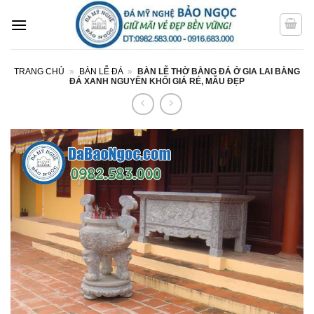
Bỏ
qua
nội
dung
TRANG CHỦ
»
BÀN LỄ ĐÁ
»
BÀN LỄ THỜ BẰNG ĐÁ Ở GIA LAI BẰNG
ĐÁ XANH NGUYÊN KHỐI GIÁ RẺ, MẪU ĐẸP