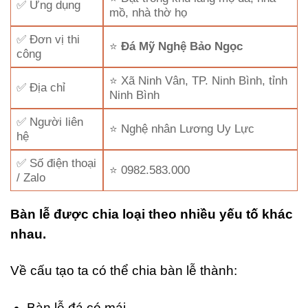
✅ Ứng dụng
mồ, nhà thờ họ
✅ Đơn vị thi
⭐
Đá Mỹ Nghệ Bảo Ngọc
công
⭐ Xã Ninh Vân, TP. Ninh Bình, tỉnh
✅ Địa chỉ
Ninh Bình
✅ Người liên
⭐ Nghệ nhân Lương Uy Lực
hệ
✅ Số điện thoại
⭐ 0982.583.000
/ Zalo
Bàn lễ được chia loại theo nhiều yếu tố khác
nhau.
Về cấu tạo ta có thể chia bàn lễ thành:
Bàn lễ đá có mái