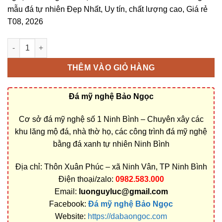
mẫu đá tự nhiên Đẹp Nhất, Uy tín, chất lượng cao, Giá rẻ
T08, 2026
Bán và xây dựng, làm Mộ đá 3 mái ở Gia Lai rẻ đẹp số lượng
THÊM VÀO GIỎ HÀNG
Đá mỹ nghệ Bảo Ngọc
Cơ sở đá mỹ nghệ số 1 Ninh Bình – Chuyên xây các
khu lăng mộ đá, nhà thờ họ, các công trình đá mỹ nghệ
bằng đá xanh tự nhiên Ninh Bình
Địa chỉ: Thôn Xuân Phúc – xã Ninh Vân, TP Ninh Bình
Điện thoại/zalo:
0982.583.000
Email:
luonguyluc@gmail.com
Facebook:
Đá mỹ nghệ Bảo Ngọc
Website:
https://dabaongoc.com