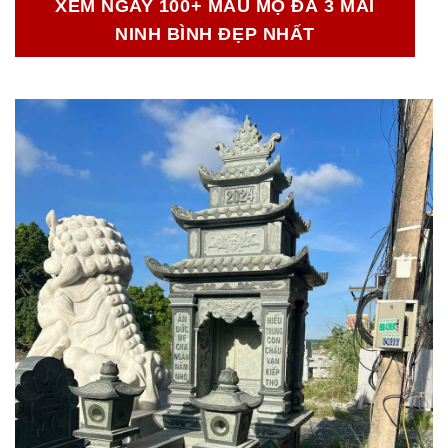
XEM NGAY 100+ MẪU MỘ ĐÁ 3 MÁI
NINH BÌNH ĐẸP NHẤT