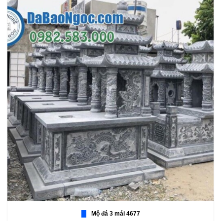
Mộ đá 3 mái 4677