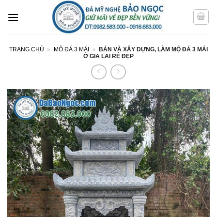
Bỏ
qua
nội
dung
TRANG CHỦ
»
MỘ ĐÁ 3 MÁI
»
BÁN VÀ XÂY DỰNG, LÀM MỘ ĐÁ 3 MÁI
Ở GIA LAI RẺ ĐẸP