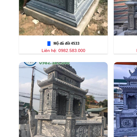
Mộ đá đôi 4533
Liên hệ: 0982.583.000