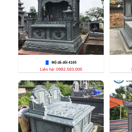
Mộ đá đôi 4165
Liên hệ: 0982.583.000