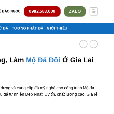
0982.583.000
ZALO
Ệ BẢO NGỌC
Ử ĐÁ
TƯỢNG PHẬT ĐÁ
GIỚI THIỆU
ng, Làm
Mộ Đá Đôi
Ở Gia Lai
y dựng và cung cấp đá mỹ nghệ cho công trình Mộ đá
 đá tự nhiên Đẹp Nhất, Uy tín, chất lượng cao, Giá rẻ
i ở Gia Lai rẻ đẹp số lượng