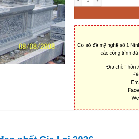
Cơ sở đá mỹ nghệ số 1 Ninh
các công trình đ
Địa chỉ: Thôn
Đi
Ema
Face
We