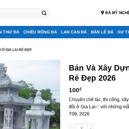
ĐÁ MỸ NGH
N THƯ ĐÁ
CHIẾU RỒNG ĐÁ
LAN CAN ĐÁ
BÀN LỄ ĐÁ
SƯ T
 Ở GIA LAI RẺ ĐẸP
Bán Và Xây Dự
Rẻ Đẹp 2026
100
₫
Chuyên chế tác, thi công, xâ
đôi ở Gia Lai✅ với những mẫu
T08, 2026
Bán và xây dựng, làm Mộ đá đô