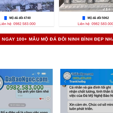
Mộ đá đôi 4740
Mộ đá đôi 5062
Liên hệ: 0982.583.000
Liên hệ: 0982.583.00
 NGAY 100+ MẪU MỘ ĐÁ ĐÔI NINH BÌNH ĐẸP NH