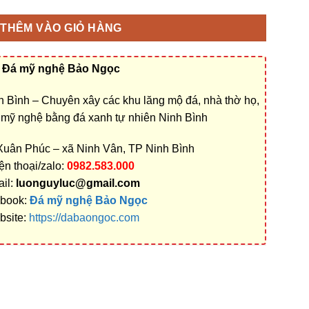
THÊM VÀO GIỎ HÀNG
Đá mỹ nghệ Bảo Ngọc
 Bình – Chuyên xây các khu lăng mộ đá, nhà thờ họ,
á mỹ nghệ bằng đá xanh tự nhiên Ninh Bình
 Xuân Phúc – xã Ninh Vân, TP Ninh Bình
ện thoại/zalo:
0982.583.000
il:
luonguyluc@gmail.com
book:
Đá mỹ nghệ Bảo Ngọc
bsite:
https://dabaongoc.com