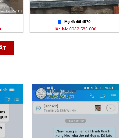
Mộ đá đôi 4579
0
Liên hệ: 0982.583.000
ẤT