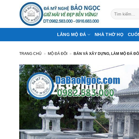
Bỏ
qua
Tìm
kiếm:
nội
dung
LĂNG MỘ ĐÁ
NHÀ THỜ HỌ
CUỐ
TRANG CHỦ
»
MỘ ĐÁ ĐÔI
»
BÁN VÀ XÂY DỰNG, LÀM MỘ ĐÁ ĐÔI