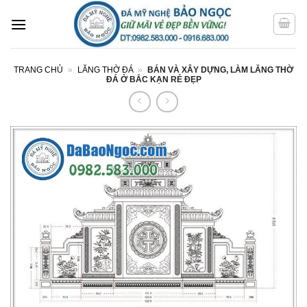
Bỏ
qua
nội
dung
TRANG CHỦ
»
LĂNG THỜ ĐÁ
»
BÁN VÀ XÂY DỰNG, LÀM LĂNG THỜ
ĐÁ Ở BẮC KẠN RẺ ĐẸP