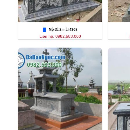
Mộ đá 2 mái 4308
Liên hệ: 0982.583.000