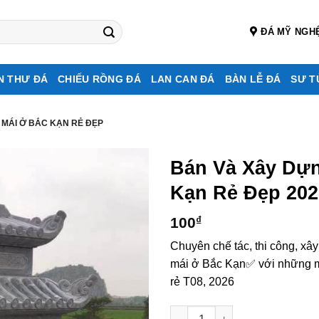
ĐÁ MỸ NGH
N THƯ ĐÁ
CHIẾU RỒNG ĐÁ
LAN CAN ĐÁ
BÀN LỄ ĐÁ
SƯ T
 MÁI Ở BẮC KẠN RẺ ĐẸP
Bán Và Xây Dự
Kạn Rẻ Đẹp 202
100
₫
Chuyên chế tác, thi công, xâ
mái ở Bắc Kạn✅ với những mẫ
rẻ T08, 2026
Bán và xây dựng, làm Mộ đá 2