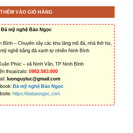
THÊM VÀO GIỎ HÀNG
Đá mỹ nghệ Bảo Ngọc
 Bình – Chuyên xây các khu lăng mộ đá, nhà thờ họ,
á mỹ nghệ bằng đá xanh tự nhiên Ninh Bình
 Xuân Phúc – xã Ninh Vân, TP Ninh Bình
ện thoại/zalo:
0982.583.000
il:
luonguyluc@gmail.com
book:
Đá mỹ nghệ Bảo Ngọc
bsite:
https://dabaongoc.com