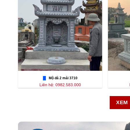
Mộ đá 2 mái 3710
Liên hệ: 0982.583.000
XEM 