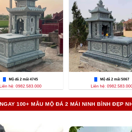
Mộ đá 2 mái 4745
Mộ đá 2 mái 5067
Liên hệ: 0982.583.000
Liên hệ: 0982.583.00
NGAY 100+ MẪU MỘ ĐÁ 2 MÁI NINH BÌNH ĐẸP N