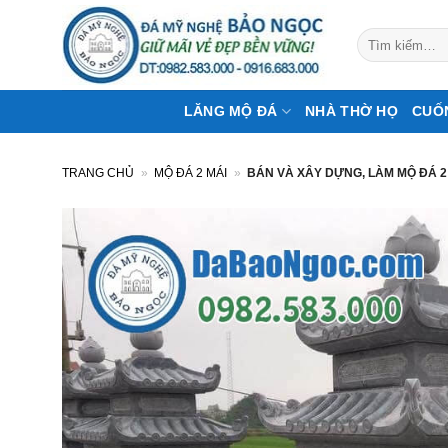
Bỏ
qua
Tìm
kiếm:
nội
dung
LĂNG MỘ ĐÁ
NHÀ THỜ HỌ
CUỐ
TRANG CHỦ
»
MỘ ĐÁ 2 MÁI
»
BÁN VÀ XÂY DỰNG, LÀM MỘ ĐÁ 2