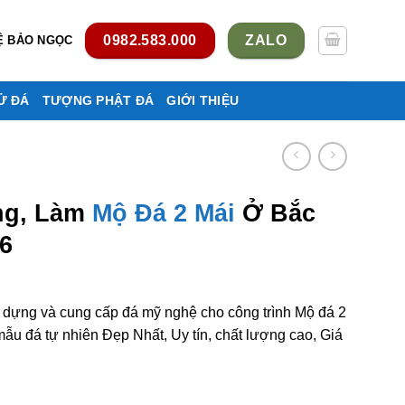
0982.583.000
ZALO
Ệ BẢO NGỌC
Ử ĐÁ
TƯỢNG PHẬT ĐÁ
GIỚI THIỆU
ng, Làm
Mộ Đá 2 Mái
Ở Bắc
6
y dựng và cung cấp đá mỹ nghệ cho công trình Mộ đá 2
u đá tự nhiên Đẹp Nhất, Uy tín, chất lượng cao, Giá
 mái ở Bắc Kạn rẻ đẹp số lượng