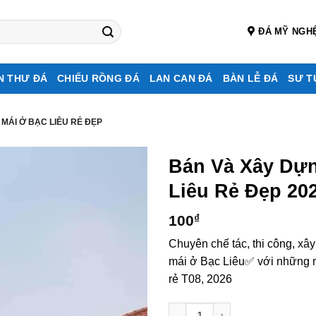
ĐÁ MỸ NGH
N THƯ ĐÁ
CHIẾU RỒNG ĐÁ
LAN CAN ĐÁ
BÀN LỄ ĐÁ
SƯ T
 MÁI Ở BẠC LIÊU RẺ ĐẸP
Bán Và Xây Dự
Liêu Rẻ Đẹp 20
100
₫
Chuyên chế tác, thi công, xâ
mái ở Bạc Liêu✅ với những m
rẻ T08, 2026
Bán và xây dựng, làm Mộ đá 2 