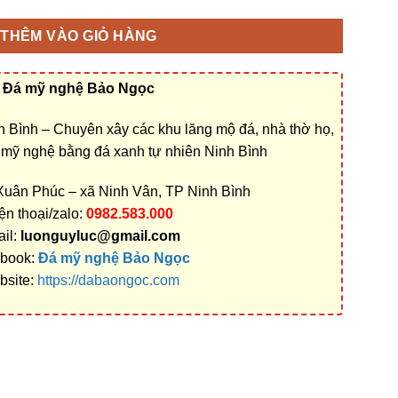
THÊM VÀO GIỎ HÀNG
Đá mỹ nghệ Bảo Ngọc
 Bình – Chuyên xây các khu lăng mộ đá, nhà thờ họ,
á mỹ nghệ bằng đá xanh tự nhiên Ninh Bình
 Xuân Phúc – xã Ninh Vân, TP Ninh Bình
ện thoại/zalo:
0982.583.000
il:
luonguyluc@gmail.com
book:
Đá mỹ nghệ Bảo Ngọc
bsite:
https://dabaongoc.com