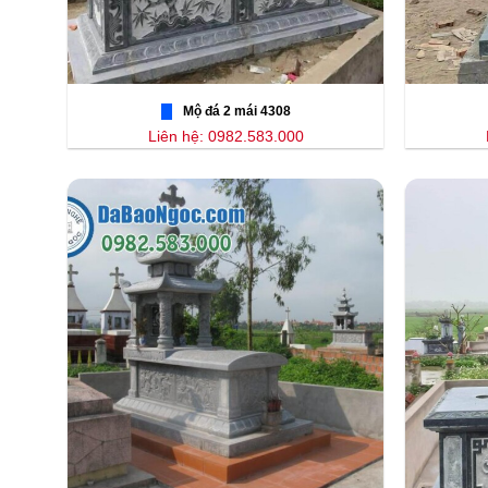
Mộ đá 2 mái 4308
Liên hệ: 0982.583.000