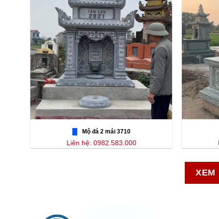
Mộ đá 2 mái 3710
Liên hệ: 0982.583.000
XEM 