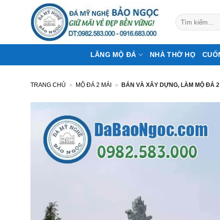
Bỏ
qua
Tìm
kiếm:
nội
dung
LĂNG MỘ ĐÁ
NHÀ THỜ HỌ
CUỐ
TRANG CHỦ
»
MỘ ĐÁ 2 MÁI
»
BÁN VÀ XÂY DỰNG, LÀM MỘ ĐÁ 2