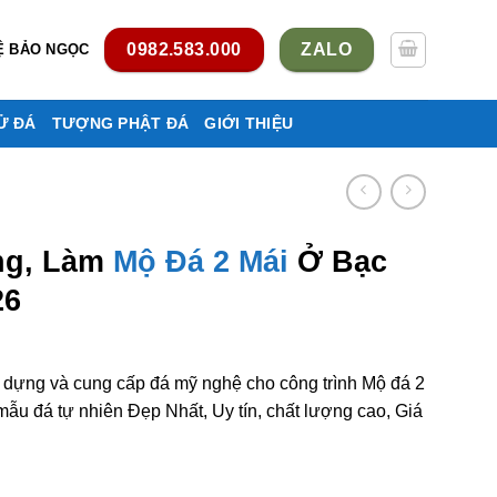
0982.583.000
ZALO
Ệ BẢO NGỌC
Ử ĐÁ
TƯỢNG PHẬT ĐÁ
GIỚI THIỆU
ng, Làm
Mộ Đá 2 Mái
Ở Bạc
26
y dựng và cung cấp đá mỹ nghệ cho công trình Mộ đá 2
ẫu đá tự nhiên Đẹp Nhất, Uy tín, chất lượng cao, Giá
mái ở Bạc Liêu rẻ đẹp số lượng