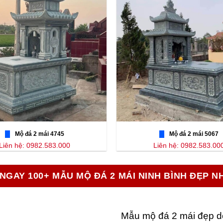
Mộ đá 2 mái 4745
Mộ đá 2 mái 5067
Liên hệ: 0982.583.000
Liên hệ: 0982.583.00
NGAY 100+ MẪU MỘ ĐÁ 2 MÁI NINH BÌNH ĐẸP N
Mẫu mộ đá 2 mái đẹp d