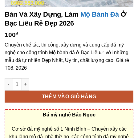
Bán Và Xây Dựng, Làm
Mộ Bành Đá
Ở
Bạc Liêu Rẻ Đẹp 2026
100
₫
Chuyên chế tác, thi công, xây dựng và cung cấp đá mỹ
nghệ cho công trình Mộ bành đá ở Bạc Liêu✅ với những
mẫu đá tự nhiên Đẹp Nhất, Uy tín, chất lượng cao, Giá rẻ
T08, 2026
Bán và xây dựng, làm Mộ bành đá ở Bạc Liêu rẻ đẹp số lượng
THÊM VÀO GIỎ HÀNG
Đá mỹ nghệ Bảo Ngọc
Cơ sở đá mỹ nghệ số 1 Ninh Bình – Chuyên xây các
khu lăng mộ đá, nhà thờ họ, các công trình đá mỹ nghệ