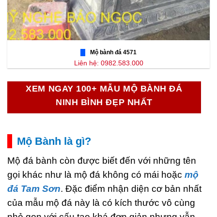
Mộ bành đá 4571
Liên hệ: 0982.583.000
XEM NGAY 100+ MẪU MỘ BÀNH ĐÁ
NINH BÌNH ĐẸP NHẤT
Mộ Bành là gì?
Mộ đá bành còn được biết đến với những tên
gọi khác như là mộ đá không có mái hoặc
mộ
đá Tam Sơn
. Đặc điểm nhận diện cơ bản nhất
của mẫu mộ đá này là có kích thước vô cùng
nhỏ gọn với cấu tạo khá đơn giản nhưng vẫn