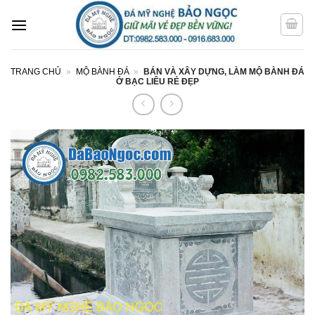
Bỏ
qua
nội
dung
TRANG CHỦ
»
MỘ BÀNH ĐÁ
»
BÁN VÀ XÂY DỰNG, LÀM MỘ BÀNH ĐÁ
Ở BẠC LIÊU RẺ ĐẸP