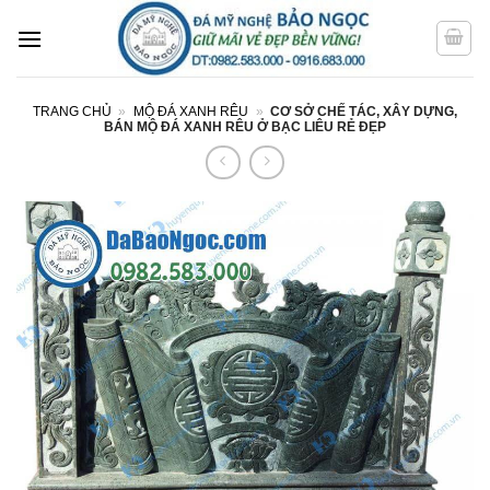
Bỏ
qua
nội
dung
TRANG CHỦ
»
MỘ ĐÁ XANH RÊU
»
CƠ SỞ CHẾ TÁC, XÂY DỰNG,
BÁN MỘ ĐÁ XANH RÊU Ở BẠC LIÊU RẺ ĐẸP