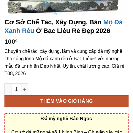
Cơ Sở Chế Tác, Xây Dựng, Bán
Mộ Đá
Xanh Rêu
Ở Bạc Liêu Rẻ Đẹp 2026
100
₫
Chuyên chế tác, xây dựng, làm và cung cấp đá mỹ nghệ
cho công trình Mộ đá xanh rêu ở Bạc Liêu✅ với những
mẫu đá tự nhiên Đẹp Nhất, Uy tín, chất lượng cao, Giá rẻ
T08, 2026
Cơ sở chế tác, xây dựng, bán Mộ đá xanh rêu ở Bạc Liêu rẻ đẹ
THÊM VÀO GIỎ HÀNG
Đá mỹ nghệ Bảo Ngọc
Cơ sở đá mỹ nghệ số 1 Ninh Bình – Chuyên xây các