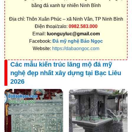
bằng đá xanh tự nhiên Ninh Bình
Địa chỉ: Thôn Xuân Phúc – xã Ninh Vân, TP Ninh Bình
Điện thoại/zalo:
0982.583.000
Email:
luonguyluc@gmail.com
Facebook:
Đá mỹ nghệ Bảo Ngọc
Website:
https://dabaongoc.com
Các mẫu kiến trúc lăng mộ đá mỹ
nghệ đẹp nhất xây dựng tại Bạc Liêu
2026