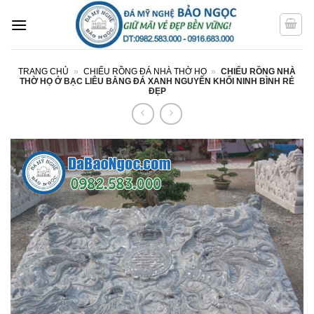
Bỏ
qua
nội
dung
TRANG CHỦ
»
CHIẾU RỒNG ĐÁ NHÀ THỜ HỌ
»
CHIẾU RỒNG NHÀ
THỜ HỌ Ở BẠC LIÊU BẰNG ĐÁ XANH NGUYÊN KHỐI NINH BÌNH RẺ
ĐẸP