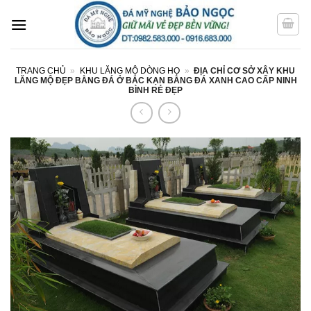
Bỏ
qua
nội
dung
TRANG CHỦ
»
KHU LĂNG MỘ DÒNG HỌ
»
ĐỊA CHỈ CƠ SỞ XÂY KHU
LĂNG MỘ ĐẸP BẰNG ĐÁ Ở BẮC KẠN BẰNG ĐÁ XANH CAO CẤP NINH
BÌNH RẺ ĐẸP