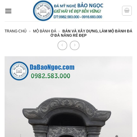
Bỏ
qua
nội
dung
TRANG CHỦ
»
MỘ BÀNH ĐÁ
»
BÁN VÀ XÂY DỰNG, LÀM MỘ BÀNH ĐÁ
Ở ĐÀ NẴNG RẺ ĐẸP