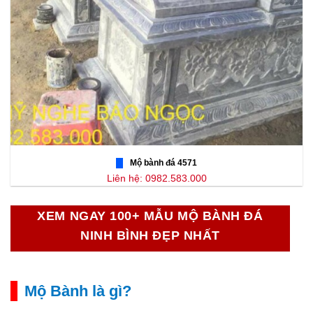
Mộ bành đá 4571
Liên hệ: 0982.583.000
XEM NGAY 100+ MẪU MỘ BÀNH ĐÁ
NINH BÌNH ĐẸP NHẤT
Mộ Bành là gì?