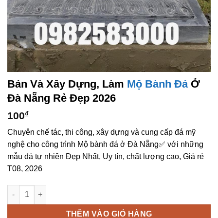
Bán Và Xây Dựng, Làm
Mộ Bành Đá
Ở
Đà Nẵng Rẻ Đẹp 2026
100
₫
Chuyên chế tác, thi công, xây dựng và cung cấp đá mỹ
nghệ cho công trình Mộ bành đá ở Đà Nẵng✅ với những
mẫu đá tự nhiên Đẹp Nhất, Uy tín, chất lượng cao, Giá rẻ
T08, 2026
Bán và xây dựng, làm Mộ bành đá ở Đà Nẵng rẻ đẹp số lượng
THÊM VÀO GIỎ HÀNG