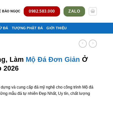
0982.583.000
ZALO
Ệ BẢO NGỌC
Ử ĐÁ
TƯỢNG PHẬT ĐÁ
GIỚI THIỆU
ng, Làm
Mộ Đá Đơn Giản
Ở
 2026
y dựng và cung cấp đá mỹ nghệ cho công trình Mộ đá
ng mẫu đá tự nhiên Đẹp Nhất, Uy tín, chất lượng
ơn giản ở Đà Nẵng rẻ đẹp số lượng