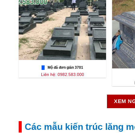
Mộ đá đơn giản 3701
Liên hệ: 0982.583.000
XEM NG
Các mẫu kiến trúc lăng m