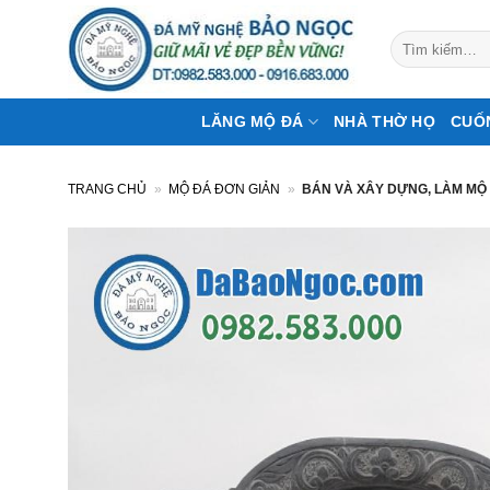
Bỏ
qua
Tìm
kiếm:
nội
dung
LĂNG MỘ ĐÁ
NHÀ THỜ HỌ
CUỐ
TRANG CHỦ
»
MỘ ĐÁ ĐƠN GIẢN
»
BÁN VÀ XÂY DỰNG, LÀM MỘ