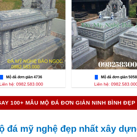
Mộ đá đơn giản 4736
Mộ đá đơn giản 5058
Liên hệ: 0982.583.000
Liên hệ: 0982.583.00
AY 100+ MẪU MỘ ĐÁ ĐƠN GIẢN NINH BÌNH ĐẸP
ộ đá mỹ nghệ đẹp nhất xây dựn