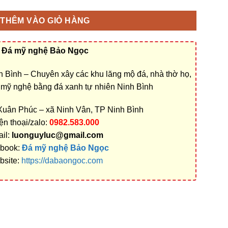
THÊM VÀO GIỎ HÀNG
Đá mỹ nghệ Bảo Ngọc
 Bình – Chuyên xây các khu lăng mộ đá, nhà thờ họ,
á mỹ nghệ bằng đá xanh tự nhiên Ninh Bình
 Xuân Phúc – xã Ninh Vân, TP Ninh Bình
ện thoại/zalo:
0982.583.000
il:
luonguyluc@gmail.com
book:
Đá mỹ nghệ Bảo Ngọc
bsite:
https://dabaongoc.com