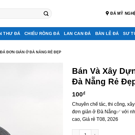
ĐÁ MỸ NGH
N THƯ ĐÁ
CHIẾU RỒNG ĐÁ
LAN CAN ĐÁ
BÀN LỄ ĐÁ
SƯ T
 ĐÁ ĐƠN GIẢN Ở ĐÀ NẴNG RẺ ĐẸP
Bán Và Xây Dự
Đà Nẵng Rẻ Đẹp
100
₫
Chuyên chế tác, thi công, xâ
đơn giản ở Đà Nẵng✅ với nhữ
cao, Giá rẻ T08, 2026
Bán và xây dựng, làm Mộ đá đ