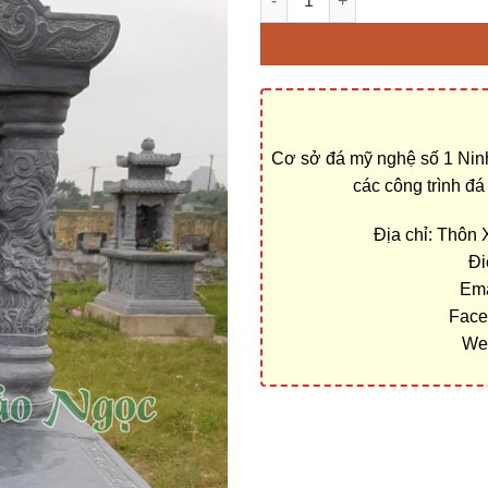
Cơ sở đá mỹ nghệ số 1 Ninh
các công trình đ
Địa chỉ: Thôn
Đi
Ema
Face
We