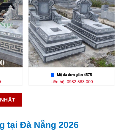
Mộ đá đơn giản 4575
0
Liên hệ: 0982.583.000
 NHẤT
g tại Đà Nẵng 2026