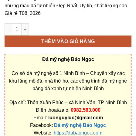
những mẫu đá tự nhiên Đẹp Nhất, Uy tín, chất lượng cao,
Giá rẻ T08, 2026
Bán và xây dựng, làm Mộ đá 1 mái ở Bình Phước rẻ đẹp số lượ
THÊM VÀO GIỎ HÀNG
Đá mỹ nghệ Bảo Ngọc
Cơ sở đá mỹ nghệ số 1 Ninh Bình – Chuyên xây các
khu lăng mộ đá, nhà thờ họ, các công trình đá mỹ nghệ
bằng đá xanh tự nhiên Ninh Bình
Địa chỉ: Thôn Xuân Phúc – xã Ninh Vân, TP Ninh Bình
Điện thoại/zalo:
0982.583.000
Email:
luonguyluc@gmail.com
Facebook:
Đá mỹ nghệ Bảo Ngọc
Website:
https://dabaongoc.com