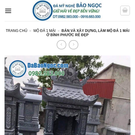
Bỏ
qua
nội
dung
TRANG CHỦ
»
MỘ ĐÁ 1 MÁI
»
BÁN VÀ XÂY DỰNG, LÀM MỘ ĐÁ 1 MÁI
Ở BÌNH PHƯỚC RẺ ĐẸP