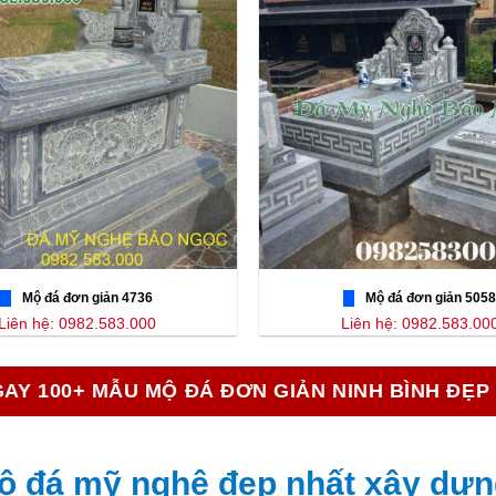
Mộ đá đơn giản 4736
Mộ đá đơn giản 5058
Liên hệ: 0982.583.000
Liên hệ: 0982.583.00
AY 100+ MẪU MỘ ĐÁ ĐƠN GIẢN NINH BÌNH ĐẸP
mộ đá mỹ nghệ đẹp nhất xây dựn