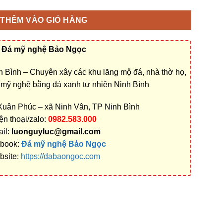
THÊM VÀO GIỎ HÀNG
Đá mỹ nghệ Bảo Ngọc
 Bình – Chuyên xây các khu lăng mộ đá, nhà thờ họ,
á mỹ nghệ bằng đá xanh tự nhiên Ninh Bình
 Xuân Phúc – xã Ninh Vân, TP Ninh Bình
ện thoại/zalo:
0982.583.000
il:
luonguyluc@gmail.com
book:
Đá mỹ nghệ Bảo Ngọc
bsite:
https://dabaongoc.com