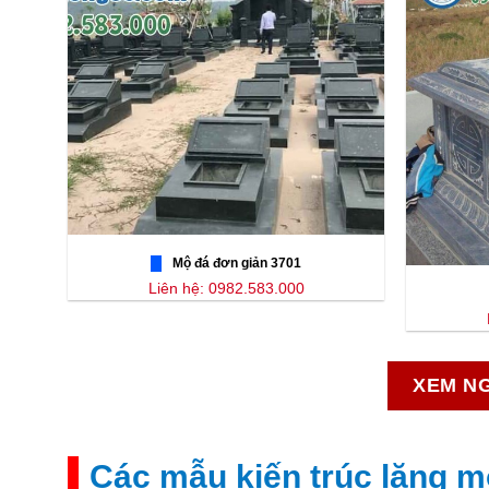
Mộ đá đơn giản 3701
Liên hệ: 0982.583.000
XEM NG
Các mẫu kiến trúc lăng 