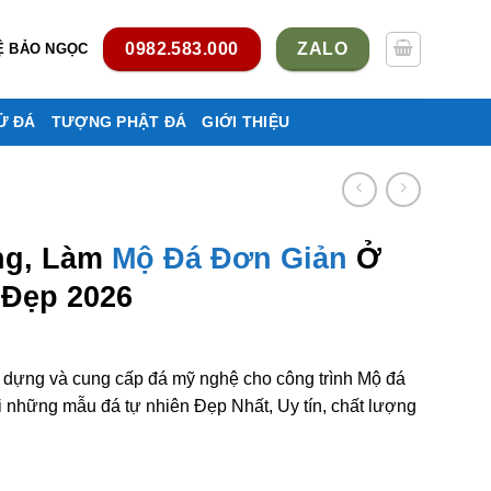
0982.583.000
ZALO
Ệ BẢO NGỌC
Ử ĐÁ
TƯỢNG PHẬT ĐÁ
GIỚI THIỆU
ng, Làm
Mộ Đá Đơn Giản
Ở
 Đẹp 2026
y dựng và cung cấp đá mỹ nghệ cho công trình Mộ đá
những mẫu đá tự nhiên Đẹp Nhất, Uy tín, chất lượng
ơn giản ở Bình Phước rẻ đẹp số lượng