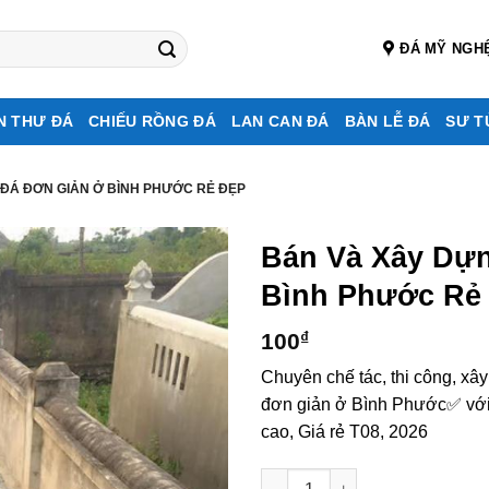
ĐÁ MỸ NGH
N THƯ ĐÁ
CHIẾU RỒNG ĐÁ
LAN CAN ĐÁ
BÀN LỄ ĐÁ
SƯ T
 ĐÁ ĐƠN GIẢN Ở BÌNH PHƯỚC RẺ ĐẸP
Bán Và Xây Dự
Bình Phước Rẻ
100
₫
Chuyên chế tác, thi công, xâ
đơn giản ở Bình Phước✅ với 
cao, Giá rẻ T08, 2026
Bán và xây dựng, làm Mộ đá đ