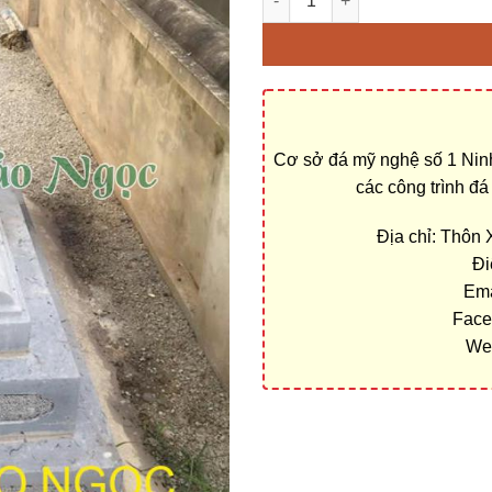
Cơ sở đá mỹ nghệ số 1 Ninh
các công trình đ
Địa chỉ: Thôn
Đi
Ema
Face
We