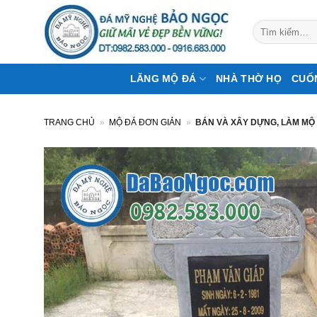
Bỏ
qua
Tìm
kiếm:
nội
dung
LĂNG MỘ ĐÁ
NHÀ THỜ HỌ
CUỐ
TRANG CHỦ
»
MỘ ĐÁ ĐƠN GIẢN
»
BÁN VÀ XÂY DỰNG, LÀM MỘ