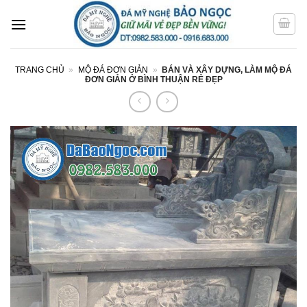
Bỏ
qua
nội
dung
TRANG CHỦ
»
MỘ ĐÁ ĐƠN GIẢN
»
BÁN VÀ XÂY DỰNG, LÀM MỘ ĐÁ
ĐƠN GIẢN Ở BÌNH THUẬN RẺ ĐẸP