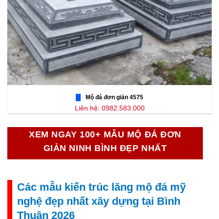
Mộ đá đơn giản 4575
Liên hệ: 0982.583.000
XEM NGAY 100+ MẪU MỘ ĐÁ ĐƠN
GIẢN NINH BÌNH ĐẸP NHẤT
Các mẫu kiến trúc lăng mộ đá mỹ
nghệ đẹp nhất xây dựng tại Bình
Thuận 2026