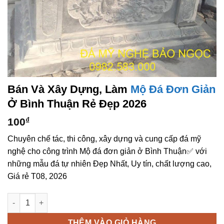
Bán Và Xây Dựng, Làm
Mộ Đá Đơn Giản
Ở Bình Thuận Rẻ Đẹp 2026
100
₫
Chuyên chế tác, thi công, xây dựng và cung cấp đá mỹ
nghệ cho công trình Mộ đá đơn giản ở Bình Thuận✅ với
những mẫu đá tự nhiên Đẹp Nhất, Uy tín, chất lượng cao,
Giá rẻ T08, 2026
Bán và xây dựng, làm Mộ đá đơn giản ở Bình Thuận rẻ đẹp số
THÊM VÀO GIỎ HÀNG