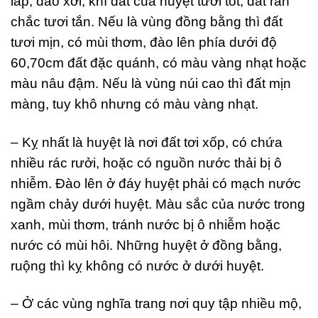
lấp, đào xới, khí đất của huyệt tươi tốt, đất rắn
chắc tươi tắn. Nếu là vùng đồng bằng thì đất
tươi mịn, có mùi thơm, đào lên phía dưới độ
60,70cm đất đặc quánh, có màu vàng nhạt hoặc
màu nâu đậm. Nếu là vùng núi cao thì đất mịn
màng, tuy khô nhưng có màu vàng nhạt.
– Kỵ nhất là huyệt là nơi đất tơi xốp, có chứa
nhiều rác rưởi, hoặc có nguồn nước thải bị ô
nhiễm. Đào lên ở đáy huyệt phải có mạch nước
ngầm chảy dưới huyệt. Màu sắc của nước trong
xanh, mùi thơm, tránh nước bị ô nhiễm hoặc
nước có mùi hôi. Những huyệt ở đồng bằng,
ruộng thì kỵ không có nước ở dưới huyệt.
– Ở các vùng nghĩa trang nơi quy tập nhiều mộ,