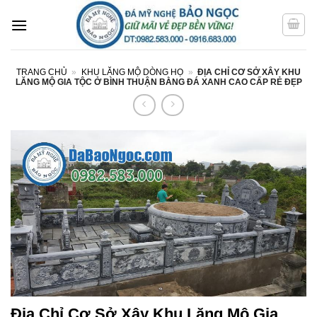
Bỏ
qua
nội
dung
TRANG CHỦ
»
KHU LĂNG MỘ DÒNG HỌ
»
ĐỊA CHỈ CƠ SỞ XÂY KHU
LĂNG MỘ GIA TỘC Ở BÌNH THUẬN BẰNG ĐÁ XANH CAO CẤP RẺ ĐẸP
Địa Chỉ Cơ Sở Xây Khu Lăng Mộ Gia