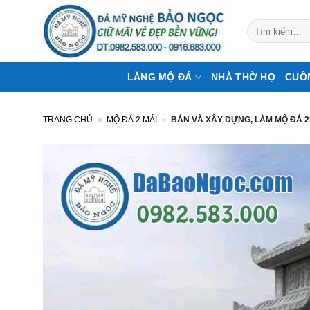
Bỏ
qua
Tìm
kiếm:
nội
dung
LĂNG MỘ ĐÁ
NHÀ THỜ HỌ
CUỐ
TRANG CHỦ
»
MỘ ĐÁ 2 MÁI
»
BÁN VÀ XÂY DỰNG, LÀM MỘ ĐÁ 2