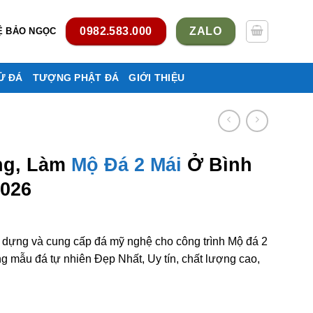
0982.583.000
ZALO
Ệ BẢO NGỌC
Ử ĐÁ
TƯỢNG PHẬT ĐÁ
GIỚI THIỆU
ng, Làm
Mộ Đá 2 Mái
Ở Bình
2026
y dựng và cung cấp đá mỹ nghệ cho công trình Mộ đá 2
 mẫu đá tự nhiên Đẹp Nhất, Uy tín, chất lượng cao,
 mái ở Bình Thuận rẻ đẹp số lượng