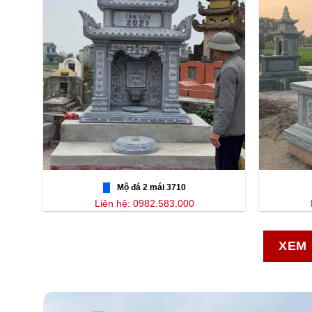
Mộ đá 2 mái 3710
Liên hệ: 0982.583.000
XEM 