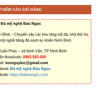
THÊM VÀO GIỎ HÀNG
Đá mỹ nghệ Bảo Ngọc
 Bình – Chuyên xây các khu lăng mộ đá, nhà thờ họ,
á mỹ nghệ bằng đá xanh tự nhiên Ninh Bình
 Xuân Phúc – xã Ninh Vân, TP Ninh Bình
ện thoại/zalo:
0982.583.000
il:
luonguyluc@gmail.com
book:
Đá mỹ nghệ Bảo Ngọc
bsite:
https://dabaongoc.com