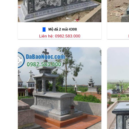
Mộ đá 2 mái 4308
Liên hệ: 0982.583.000