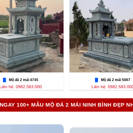
Mộ đá 2 mái 4745
Mộ đá 2 mái 5067
Liên hệ: 0982.583.000
Liên hệ: 0982.583.00
NGAY 100+ MẪU MỘ ĐÁ 2 MÁI NINH BÌNH ĐẸP N