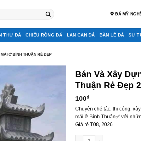
ĐÁ MỸ NGH
N THƯ ĐÁ
CHIẾU RỒNG ĐÁ
LAN CAN ĐÁ
BÀN LỄ ĐÁ
SƯ T
 MÁI Ở BÌNH THUẬN RẺ ĐẸP
Bán Và Xây Dự
Thuận Rẻ Đẹp 
100
₫
Chuyên chế tác, thi công, xâ
mái ở Bình Thuận✅ với những
Giá rẻ T08, 2026
Bán và xây dựng, làm Mộ đá 2