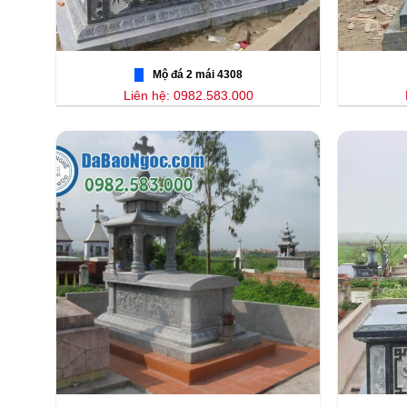
Mộ đá 2 mái 4308
Liên hệ: 0982.583.000