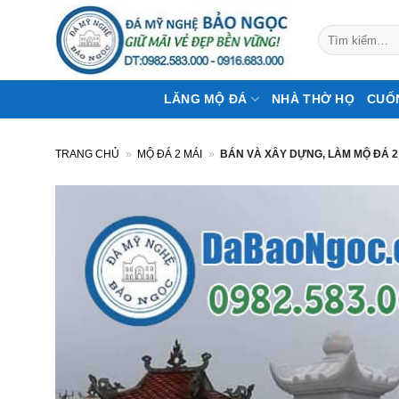
Bỏ
qua
Tìm
kiếm:
nội
dung
LĂNG MỘ ĐÁ
NHÀ THỜ HỌ
CUỐ
TRANG CHỦ
»
MỘ ĐÁ 2 MÁI
»
BÁN VÀ XÂY DỰNG, LÀM MỘ ĐÁ 2