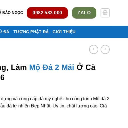
0982.583.000
ZALO
Ệ BẢO NGỌC
Ử ĐÁ
TƯỢNG PHẬT ĐÁ
GIỚI THIỆU
ng, Làm
Mộ Đá 2 Mái
Ở Cà
26
y dựng và cung cấp đá mỹ nghệ cho công trình Mộ đá 2
 đá tự nhiên Đẹp Nhất, Uy tín, chất lượng cao, Giá
 mái ở Cà Mau rẻ đẹp số lượng