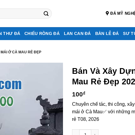
ĐÁ MỸ NGH
N THƯ ĐÁ
CHIẾU RỒNG ĐÁ
LAN CAN ĐÁ
BÀN LỄ ĐÁ
SƯ T
 MÁI Ở CÀ MAU RẺ ĐẸP
Bán Và Xây Dự
Mau Rẻ Đẹp 20
100
₫
Chuyên chế tác, thi công, xâ
mái ở Cà Mau✅ với những mẫu
rẻ T08, 2026
Bán và xây dựng, làm Mộ đá 2