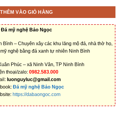
THÊM VÀO GIỎ HÀNG
Đá mỹ nghệ Bảo Ngọc
 Bình – Chuyên xây các khu lăng mộ đá, nhà thờ họ,
á mỹ nghệ bằng đá xanh tự nhiên Ninh Bình
 Xuân Phúc – xã Ninh Vân, TP Ninh Bình
ện thoại/zalo:
0982.583.000
il:
luonguyluc@gmail.com
book:
Đá mỹ nghệ Bảo Ngọc
bsite:
https://dabaongoc.com