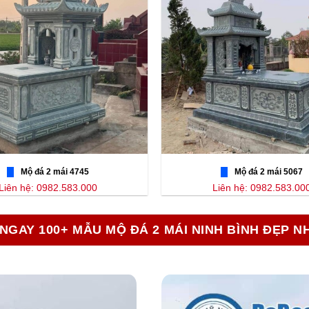
Mộ đá 2 mái 4745
Mộ đá 2 mái 5067
Liên hệ: 0982.583.000
Liên hệ: 0982.583.00
NGAY 100+ MẪU MỘ ĐÁ 2 MÁI NINH BÌNH ĐẸP N