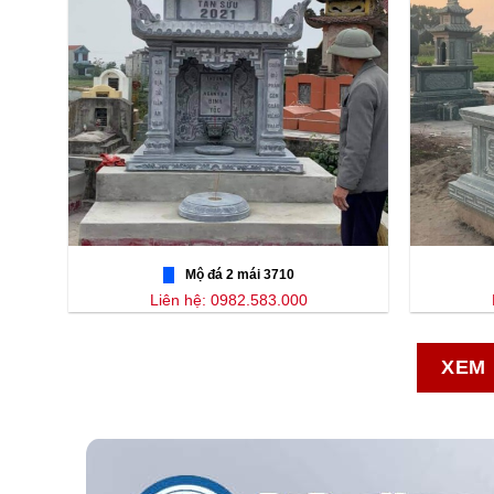
Mộ đá 2 mái 3710
Liên hệ: 0982.583.000
XEM 