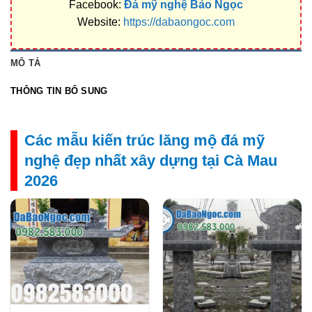
Facebook:
Đá mỹ nghệ Bảo Ngọc
Website:
https://dabaongoc.com
MÔ TẢ
THÔNG TIN BỔ SUNG
Các mẫu kiến trúc lăng mộ đá mỹ
nghệ đẹp nhất xây dựng tại Cà Mau
2026