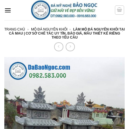
Bỏ
qua
nội
dung
TRANG CHỦ
»
MỘ ĐÁ NGUYÊN KHỐI
»
LÀM MỘ ĐÁ NGUYÊN KHỐI TẠI
CÀ MAU | CƠ SỞ CHẾ TÁC UY TÍN, BÁO GIÁ, MẪU THIẾT KẾ RIÊNG
THEO YÊU CẦU