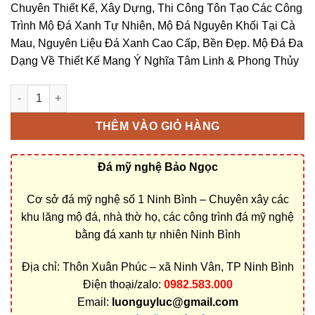
Chuyên Thiết Kế, Xây Dựng, Thi Công Tôn Tạo Các Công
Trình Mộ Đá Xanh Tự Nhiên, Mộ Đá Nguyên Khối Tại Cà
Mau, Nguyên Liệu Đá Xanh Cao Cấp, Bền Đẹp. Mộ Đá Đa
Dạng Về Thiết Kế Mang Ý Nghĩa Tâm Linh & Phong Thủy
Làm mộ đá nguyên khối tại Cà Mau | Cơ sở chế tác uy tín, báo g
THÊM VÀO GIỎ HÀNG
Đá mỹ nghệ Bảo Ngọc
Cơ sở đá mỹ nghệ số 1 Ninh Bình – Chuyên xây các
khu lăng mộ đá, nhà thờ họ, các công trình đá mỹ nghệ
bằng đá xanh tự nhiên Ninh Bình
Địa chỉ: Thôn Xuân Phúc – xã Ninh Vân, TP Ninh Bình
Điện thoại/zalo:
0982.583.000
Email:
luonguyluc@gmail.com