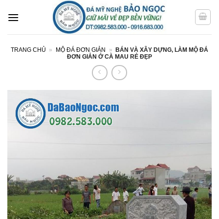
Bỏ
qua
nội
dung
TRANG CHỦ
»
MỘ ĐÁ ĐƠN GIẢN
»
BÁN VÀ XÂY DỰNG, LÀM MỘ ĐÁ
ĐƠN GIẢN Ở CÀ MAU RẺ ĐẸP