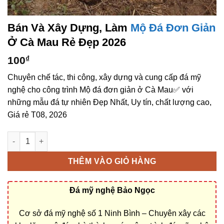
Bán Và Xây Dựng, Làm
Mộ Đá Đơn Giản
Ở Cà Mau Rẻ Đẹp 2026
100
₫
Chuyên chế tác, thi công, xây dựng và cung cấp đá mỹ
nghệ cho công trình Mộ đá đơn giản ở Cà Mau✅ với
những mẫu đá tự nhiên Đẹp Nhất, Uy tín, chất lượng cao,
Giá rẻ T08, 2026
Bán và xây dựng, làm Mộ đá đơn giản ở Cà Mau rẻ đẹp số lượ
THÊM VÀO GIỎ HÀNG
Đá mỹ nghệ Bảo Ngọc
Cơ sở đá mỹ nghệ số 1 Ninh Bình – Chuyên xây các