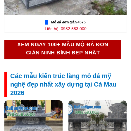
Mộ đá đơn giản 4575
Liên hệ: 0982.583.000
XEM NGAY 100+ MẪU MỘ ĐÁ ĐƠN
GIẢN NINH BÌNH ĐẸP NHẤT
Các mẫu kiến trúc lăng mộ đá mỹ
nghệ đẹp nhất xây dựng tại Cà Mau
2026