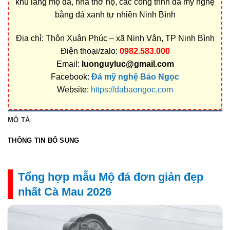
khu lăng mộ đá, nhà thờ họ, các công trình đá mỹ nghệ
bằng đá xanh tự nhiên Ninh Bình
Địa chỉ: Thôn Xuân Phúc – xã Ninh Vân, TP Ninh Bình
Điện thoại/zalo:
0982.583.000
Email:
luonguyluc@gmail.com
Facebook:
Đá mỹ nghệ Bảo Ngọc
Website:
https://dabaongoc.com
MÔ TẢ
THÔNG TIN BỔ SUNG
Tổng hợp mẫu Mộ đá đơn giản đẹp
nhất Cà Mau 2026