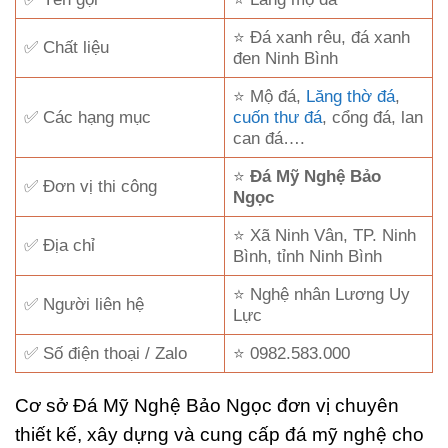
⭐ Đá xanh rêu, đá xanh
✅ Chất liệu
đen Ninh Bình
⭐ Mộ đá,
Lăng thờ đá
,
✅ Các hạng mục
cuốn thư đá
, cổng đá, lan
can đá….
⭐
Đá Mỹ Nghệ Bảo
✅ Đơn vị thi công
Ngọc
⭐ Xã Ninh Vân, TP. Ninh
✅ Địa chỉ
Bình, tỉnh Ninh Bình
⭐ Nghệ nhân Lương Uy
✅ Người liên hệ
Lực
✅ Số điện thoại / Zalo
⭐ 0982.583.000
Cơ sở Đá Mỹ Nghệ Bảo Ngọc đơn vị chuyên
thiết kế, xây dựng và cung cấp đá mỹ nghệ cho