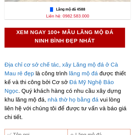
Lăng mộ đá 4588
Liên hệ: 0982.583.000
XEM NGAY 100+ MẪU LĂNG MỘ ĐÁ
NINH BÌNH ĐẸP NHẤT
Địa chỉ cơ sở chế tác, xây Lăng mộ đá ở Cà
Mau rẻ đẹp
là công trình
lăng mộ đá
được thiết
kế và thi công bởi Cơ sở
Đá Mỹ Nghệ Bảo
Ngọc
. Quý khách hàng có nhu cầu xây dựng
khu lăng mộ đá,
nhà thờ họ bằng đá
vui lòng
liên hệ với chúng tôi để được tư vấn và báo giá
chi tiết.
✅ Tên gọi
⭐ Lăng mộ đá