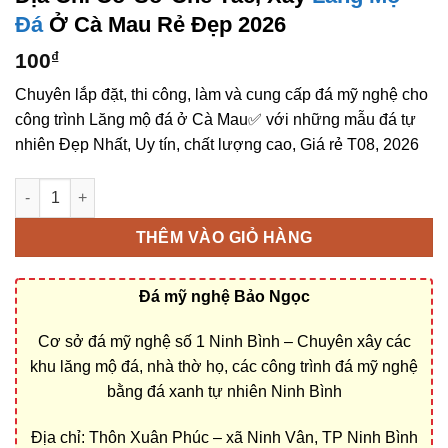
Đá
Ở Cà Mau Rẻ Đẹp 2026
100
₫
Chuyên lắp đặt, thi công, làm và cung cấp đá mỹ nghệ cho
công trình Lăng mộ đá ở Cà Mau✅ với những mẫu đá tự
nhiên Đẹp Nhất, Uy tín, chất lượng cao, Giá rẻ T08, 2026
Địa chỉ cơ sở chế tác, xây Lăng mộ đá ở Cà Mau rẻ đẹp số lượ
THÊM VÀO GIỎ HÀNG
Đá mỹ nghệ Bảo Ngọc
Cơ sở đá mỹ nghệ số 1 Ninh Bình – Chuyên xây các
khu lăng mộ đá, nhà thờ họ, các công trình đá mỹ nghệ
bằng đá xanh tự nhiên Ninh Bình
Địa chỉ: Thôn Xuân Phúc – xã Ninh Vân, TP Ninh Bình