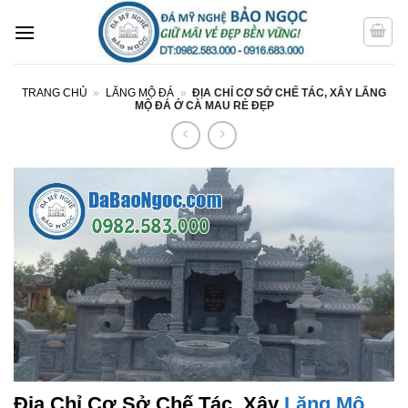
Bỏ
qua
nội
dung
TRANG CHỦ
»
LĂNG MỘ ĐÁ
»
ĐỊA CHỈ CƠ SỞ CHẾ TÁC, XÂY LĂNG
MỘ ĐÁ Ở CÀ MAU RẺ ĐẸP
Địa Chỉ Cơ Sở Chế Tác, Xây
Lăng Mộ