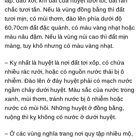
lấp, đào xới, khí đất của huyệt tươi tốt, đất rắn
chắc tươi tắn. Nếu là vùng đồng bằng thì đất
tươi mịn, có mùi thơm, đào lên phía dưới độ
60,70cm đất đặc quánh, có màu vàng nhạt hoặc
màu nâu đậm. Nếu là vùng núi cao thì đất mịn
màng, tuy khô nhưng có màu vàng nhạt.
– Kỵ nhất là huyệt là nơi đất tơi xốp, có chứa
nhiều rác rưởi, hoặc có nguồn nước thải bị ô
nhiễm. Đào lên ở đáy huyệt phải có mạch nước
ngầm chảy dưới huyệt. Màu sắc của nước trong
xanh, mùi thơm, tránh nước bị ô nhiễm hoặc
nước có mùi hôi. Những huyệt ở đồng bằng,
ruộng thì kỵ không có nước ở dưới huyệt.
– Ở các vùng nghĩa trang nơi quy tập nhiều mộ,