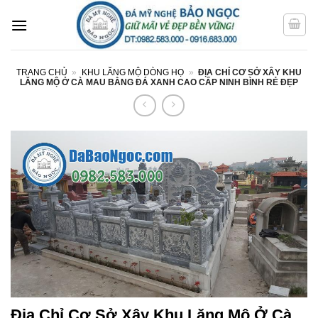
Bỏ
qua
nội
dung
TRANG CHỦ
»
KHU LĂNG MỘ DÒNG HỌ
»
ĐỊA CHỈ CƠ SỞ XÂY KHU
LĂNG MỘ Ở CÀ MAU BẰNG ĐÁ XANH CAO CẤP NINH BÌNH RẺ ĐẸP
Địa Chỉ Cơ Sở Xây Khu Lăng Mộ Ở Cà