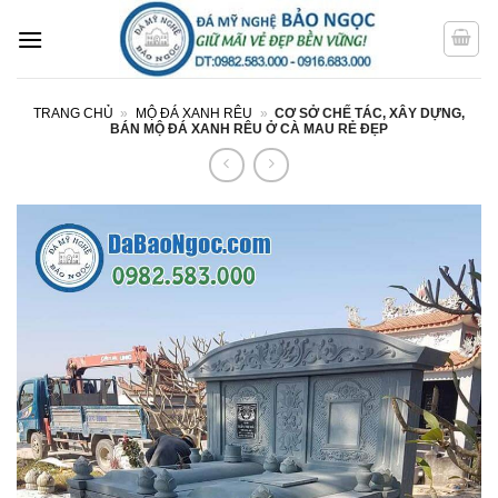
Bỏ
qua
nội
dung
TRANG CHỦ
»
MỘ ĐÁ XANH RÊU
»
CƠ SỞ CHẾ TÁC, XÂY DỰNG,
BÁN MỘ ĐÁ XANH RÊU Ở CÀ MAU RẺ ĐẸP